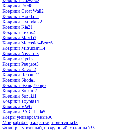
Коврики Daewoo
3
Коврики Ford
8
Коврики Great Wall
2
Коврики Honda
15
Коврики Hyundai
22
Коврики Kia
21
Коврики Lexus
2
Коврики Mazda
5
Коврики Mercedes-Benz
6
Коврики Mitsubishi
14
Коврики Nissan
13
Коврики Opel
3
Коврики Peugeot
3
Коврики Ravon
2
Коврики Renault
11
Коврики Skoda
1
Коврики Ssang Yong
6
Коврики Subaru
2
Коврики Suzuki
1
Коврики Toyota
14
Коврики VW
6
Коврики ВАЗ / Lada
5
Ковры универсальные
36
Микрофибра, салфетки, полотенца
13
Фильтры масляный, воздушный, салонный
35