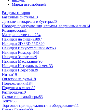
Марки автомобилей
Разделы товаров
Багажные системы
13
Детские автокресла и бустеры
20
Провода прикуривания, клеммы, аварийный знак
14
Компрессоры
1
Материал отрезной
234
Накидки на сиденья
897
Накидки 2D / 3D / 5D
320
Накидки Искусственный мех
63
Накидки Комфорт
343
Накидки Защитные
9
Накидки Массажные
90
Накидки Натуральный мех
33
Накидки Подогрев
39
Нитки
19
Оплетки на руль
418
Подлокотники
184
Подушки в салон
82
Распродажа
10
Сумки и органайзеры
83
Тенты
58
Торговые принадлежности и оборудование
11
Чехлы Chevrolet
20