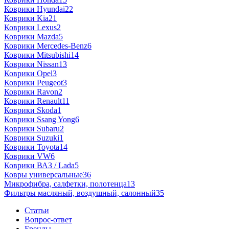
Коврики Hyundai
22
Коврики Kia
21
Коврики Lexus
2
Коврики Mazda
5
Коврики Mercedes-Benz
6
Коврики Mitsubishi
14
Коврики Nissan
13
Коврики Opel
3
Коврики Peugeot
3
Коврики Ravon
2
Коврики Renault
11
Коврики Skoda
1
Коврики Ssang Yong
6
Коврики Subaru
2
Коврики Suzuki
1
Коврики Toyota
14
Коврики VW
6
Коврики ВАЗ / Lada
5
Ковры универсальные
36
Микрофибра, салфетки, полотенца
13
Фильтры масляный, воздушный, салонный
35
Статьи
Вопрос-ответ
Бренды