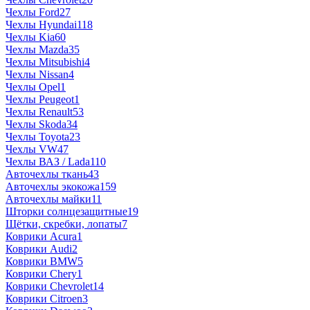
Чехлы Ford
27
Чехлы Hyundai
118
Чехлы Kia
60
Чехлы Mazda
35
Чехлы Mitsubishi
4
Чехлы Nissan
4
Чехлы Opel
1
Чехлы Peugeot
1
Чехлы Renault
53
Чехлы Skoda
34
Чехлы Toyota
23
Чехлы VW
47
Чехлы ВАЗ / Lada
110
Авточехлы ткань
43
Авточехлы экокожа
159
Авточехлы майки
11
Шторки солнцезащитные
19
Щётки, скребки, лопаты
7
Коврики Acura
1
Коврики Audi
2
Коврики BMW
5
Коврики Chery
1
Коврики Chevrolet
14
Коврики Citroen
3