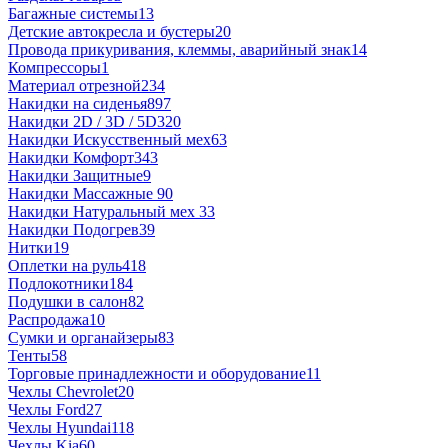
Багажные системы
13
Детские автокресла и бустеры
20
Провода прикуривания, клеммы, аварийный знак
14
Компрессоры
1
Материал отрезной
234
Накидки на сиденья
897
Накидки 2D / 3D / 5D
320
Накидки Искусственный мех
63
Накидки Комфорт
343
Накидки Защитные
9
Накидки Массажные
90
Накидки Натуральный мех
33
Накидки Подогрев
39
Нитки
19
Оплетки на руль
418
Подлокотники
184
Подушки в салон
82
Распродажа
10
Сумки и органайзеры
83
Тенты
58
Торговые принадлежности и оборудование
11
Чехлы Chevrolet
20
Чехлы Ford
27
Чехлы Hyundai
118
Чехлы Kia
60