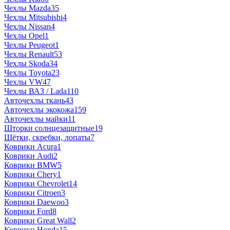
Чехлы Mazda
35
Чехлы Mitsubishi
4
Чехлы Nissan
4
Чехлы Opel
1
Чехлы Peugeot
1
Чехлы Renault
53
Чехлы Skoda
34
Чехлы Toyota
23
Чехлы VW
47
Чехлы ВАЗ / Lada
110
Авточехлы ткань
43
Авточехлы экокожа
159
Авточехлы майки
11
Шторки солнцезащитные
19
Щётки, скребки, лопаты
7
Коврики Acura
1
Коврики Audi
2
Коврики BMW
5
Коврики Chery
1
Коврики Chevrolet
14
Коврики Citroen
3
Коврики Daewoo
3
Коврики Ford
8
Коврики Great Wall
2
Коврики Honda
15