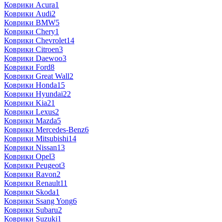
Коврики Acura
1
Коврики Audi
2
Коврики BMW
5
Коврики Chery
1
Коврики Chevrolet
14
Коврики Citroen
3
Коврики Daewoo
3
Коврики Ford
8
Коврики Great Wall
2
Коврики Honda
15
Коврики Hyundai
22
Коврики Kia
21
Коврики Lexus
2
Коврики Mazda
5
Коврики Mercedes-Benz
6
Коврики Mitsubishi
14
Коврики Nissan
13
Коврики Opel
3
Коврики Peugeot
3
Коврики Ravon
2
Коврики Renault
11
Коврики Skoda
1
Коврики Ssang Yong
6
Коврики Subaru
2
Коврики Suzuki
1