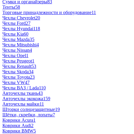
Сумки и органайзеры
83
Тенты
58
Торговые принадлежности и оборудование
11
Чехлы Chevrolet
20
Чехлы Ford
27
Чехлы Hyundai
118
Чехлы Kia
60
Чехлы Mazda
35
Чехлы Mitsubishi
4
Чехлы Nissan
4
Чехлы Opel
1
Чехлы Peugeot
1
Чехлы Renault
53
Чехлы Skoda
34
Чехлы Toyota
23
Чехлы VW
47
Чехлы ВАЗ / Lada
110
Авточехлы ткань
43
Авточехлы экокожа
159
Авточехлы майки
11
Шторки солнцезащитные
19
Щётки, скребки, лопаты
7
Коврики Acura
1
Коврики Audi
2
Коврики BMW
5