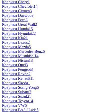
Коврики Chery
1
Коврики Chevrolet
14
Коврики Citroen
3
Коврики Daewoo
3
Коврики Ford
8
Коврики Great Wall
2
Коврики Honda
15
Коврики Hyundai
22
Коврики Kia
21
Коврики Lexus
2
Коврики Mazda
5
Коврики Mercedes-Benz
6
Коврики Mitsubishi
14
Коврики Nissan
13
Коврики Opel
3
Коврики Peugeot
3
Коврики Ravon
2
Коврики Renault
11
Коврики Skoda
1
Коврики Ssang Yong
6
Коврики Subaru
2
Коврики Suzuki
1
Коврики Toyota
14
Коврики VW
6
Коврики ВАЗ / Lada
5