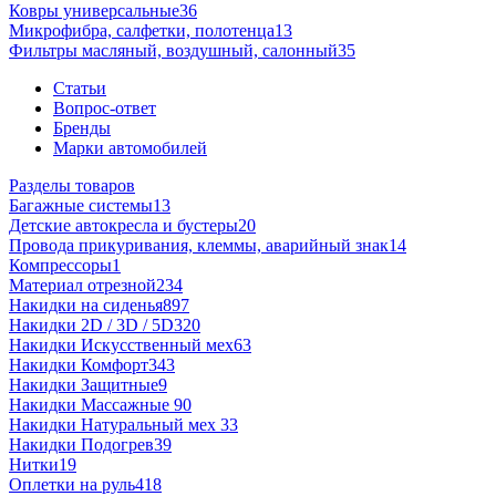
Ковры универсальные
36
Микрофибра, салфетки, полотенца
13
Фильтры масляный, воздушный, салонный
35
Статьи
Вопрос-ответ
Бренды
Марки автомобилей
Разделы товаров
Багажные системы
13
Детские автокресла и бустеры
20
Провода прикуривания, клеммы, аварийный знак
14
Компрессоры
1
Материал отрезной
234
Накидки на сиденья
897
Накидки 2D / 3D / 5D
320
Накидки Искусственный мех
63
Накидки Комфорт
343
Накидки Защитные
9
Накидки Массажные
90
Накидки Натуральный мех
33
Накидки Подогрев
39
Нитки
19
Оплетки на руль
418