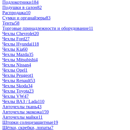
Подлокотники
184
Подушки в салон
82
Распродажа
10
Сумки и органайзеры
83
Тенты
58
Торговые принадлежности и оборудование
11
Чехлы Chevrolet
20
Чехлы Ford
27
Чехлы Hyundai
118
Чехлы Kia
60
Чехлы Mazda
35
Чехлы Mitsubishi
4
Чехлы Nissan
4
Чехлы Opel
1
Чехлы Peugeot
1
Чехлы Renault
53
Чехлы Skoda
34
Чехлы Toyota
23
Чехлы VW
47
Чехлы ВАЗ / Lada
110
Авточехлы ткань
43
Авточехлы экокожа
159
Авточехлы майки
11
Шторки солнцезащитные
19
Щётки, скребки, лопаты
7