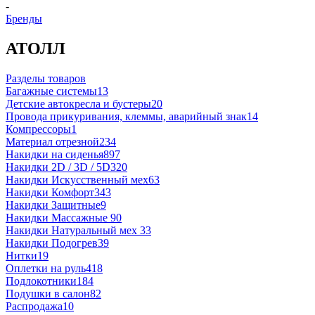
-
Бренды
АТОЛЛ
Разделы товаров
Багажные системы
13
Детские автокресла и бустеры
20
Провода прикуривания, клеммы, аварийный знак
14
Компрессоры
1
Материал отрезной
234
Накидки на сиденья
897
Накидки 2D / 3D / 5D
320
Накидки Искусственный мех
63
Накидки Комфорт
343
Накидки Защитные
9
Накидки Массажные
90
Накидки Натуральный мех
33
Накидки Подогрев
39
Нитки
19
Оплетки на руль
418
Подлокотники
184
Подушки в салон
82
Распродажа
10