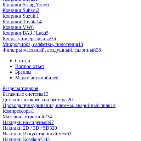
Коврики Ssang Yong
6
Коврики Subaru
2
Коврики Suzuki
1
Коврики Toyota
14
Коврики VW
6
Коврики ВАЗ / Lada
5
Ковры универсальные
36
Микрофибра, салфетки, полотенца
13
Фильтры масляный, воздушный, салонный
35
Статьи
Вопрос-ответ
Бренды
Марки автомобилей
Разделы товаров
Багажные системы
13
Детские автокресла и бустеры
20
Провода прикуривания, клеммы, аварийный знак
14
Компрессоры
1
Материал отрезной
234
Накидки на сиденья
897
Накидки 2D / 3D / 5D
320
Накидки Искусственный мех
63
Накидки Комфорт
343