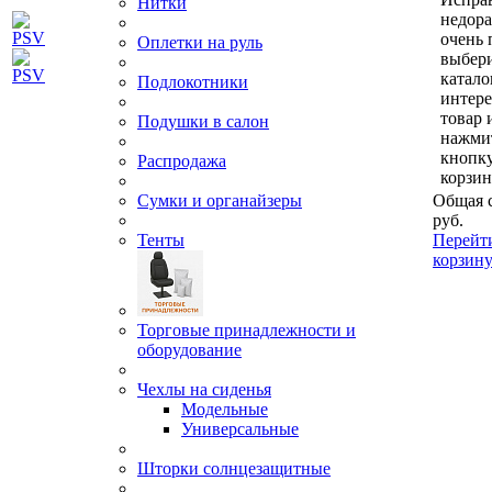
Нитки
недор
очень 
Оплетки на руль
выбери
катало
Подлокотники
интер
товар 
Подушки в салон
нажми
кнопк
Распродажа
корзин
Сумки и органайзеры
Общая 
руб.
Тенты
Перейт
корзин
Торговые принадлежности и
оборудование
Чехлы на сиденья
Модельные
Универсальные
Шторки солнцезащитные