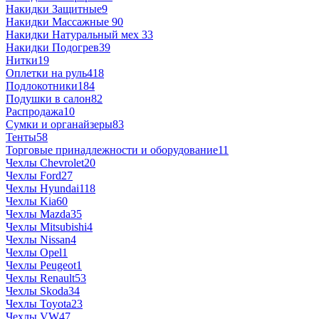
Накидки Защитные
9
Накидки Массажные
90
Накидки Натуральный мех
33
Накидки Подогрев
39
Нитки
19
Оплетки на руль
418
Подлокотники
184
Подушки в салон
82
Распродажа
10
Сумки и органайзеры
83
Тенты
58
Торговые принадлежности и оборудование
11
Чехлы Chevrolet
20
Чехлы Ford
27
Чехлы Hyundai
118
Чехлы Kia
60
Чехлы Mazda
35
Чехлы Mitsubishi
4
Чехлы Nissan
4
Чехлы Opel
1
Чехлы Peugeot
1
Чехлы Renault
53
Чехлы Skoda
34
Чехлы Toyota
23
Чехлы VW
47