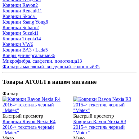
Коврики Ravon
2
Коврики Renault
11
Коврики Skoda
1
Коврики Ssang Yong
6
Коврики Subaru
2
Коврики Suzuki
1
Коврики Toyota
14
Коврики VW
6
Коврики ВАЗ / Lada
5
Ковры универсальные
36
Микрофибра, салфетки, полотенца
13
Фильтры масляный, воздушный, салонный
35
Товары АТОЛЛ в нашем магазине
Фильтр
Быстрый просмотр
Быстрый просмотр
Коврики Ravon Nexia R4
Коврики Ravon Nexia R3
2016-> текстиль черный
2015-> текстиль черный
"Matex"
"Matex"
Мало
Мало