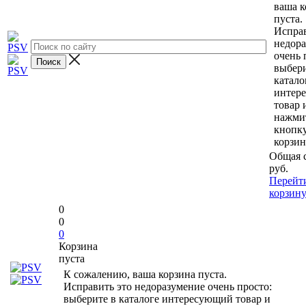
ваша к
пуста.
Исправ
недор
очень 
выбери
катало
интер
товар 
нажми
кнопк
корзин
Общая 
руб.
Перейт
корзин
0
0
0
Корзина
пуста
К сожалению, ваша корзина пуста.
Исправить это недоразумение очень просто:
выберите в каталоге интересующий товар и