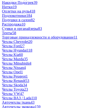
Накидки Подогрев
39
Нитки
19
Оплетки на руль
418
Подлокотники
184
Подушки в салон
82
Распродажа
10
Сумки и органайзеры
83
Тенты
58
Торговые принадлежности и оборудование
11
Чехлы Chevrolet
20
Чехлы Ford
27
Чехлы Hyundai
118
Чехлы Kia
60
Чехлы Mazda
35
Чехлы Mitsubishi
4
Чехлы Nissan
4
Чехлы Opel
1
Чехлы Peugeot
1
Чехлы Renault
53
Чехлы Skoda
34
Чехлы Toyota
23
Чехлы VW
47
Чехлы ВАЗ / Lada
110
Авточехлы ткань
43
Авточехлы экокожа
159