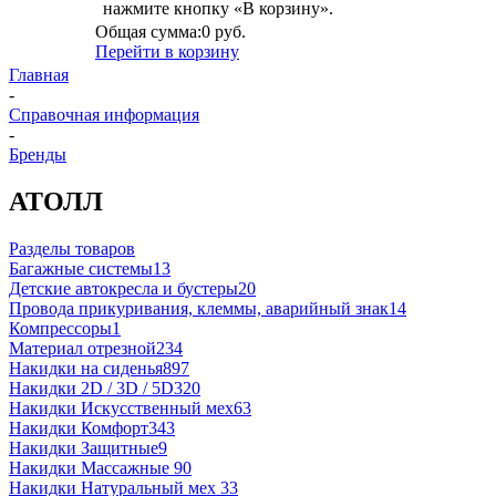
нажмите кнопку «В корзину».
Общая сумма:
0 руб.
Перейти в корзину
Главная
-
Справочная информация
-
Бренды
АТОЛЛ
Разделы товаров
Багажные системы
13
Детские автокресла и бустеры
20
Провода прикуривания, клеммы, аварийный знак
14
Компрессоры
1
Материал отрезной
234
Накидки на сиденья
897
Накидки 2D / 3D / 5D
320
Накидки Искусственный мех
63
Накидки Комфорт
343
Накидки Защитные
9
Накидки Массажные
90
Накидки Натуральный мех
33