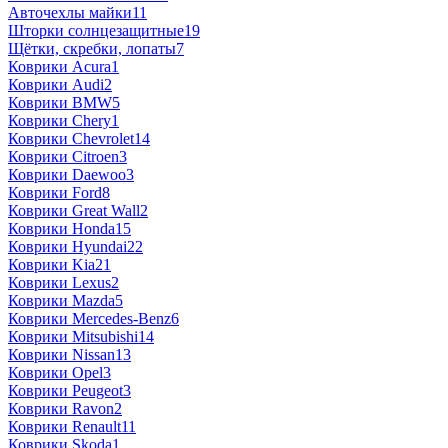
Авточехлы майки
11
Шторки солнцезащитные
19
Щётки, скребки, лопаты
7
Коврики Acura
1
Коврики Audi
2
Коврики BMW
5
Коврики Chery
1
Коврики Chevrolet
14
Коврики Citroen
3
Коврики Daewoo
3
Коврики Ford
8
Коврики Great Wall
2
Коврики Honda
15
Коврики Hyundai
22
Коврики Kia
21
Коврики Lexus
2
Коврики Mazda
5
Коврики Mercedes-Benz
6
Коврики Mitsubishi
14
Коврики Nissan
13
Коврики Opel
3
Коврики Peugeot
3
Коврики Ravon
2
Коврики Renault
11
Коврики Skoda
1