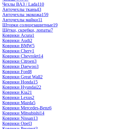
Чехлы ВАЗ / Lada
110
Авточехлы ткань
43
Авточехлы экокожа
159
Авточехлы майки
11
Шторки солнцезащитные
19
Щётки, скребки, лопаты
7
Коврики Acura
1
Коврики Audi
2
Коврики BMW
5
Коврики Chery
1
Коврики Chevrolet
14
Коврики Citroen
3
Коврики Daewoo
3
Коврики Ford
8
Коврики Great Wall
2
Коврики Honda
15
Коврики Hyundai
22
Коврики Kia
21
Коврики Lexus
2
Коврики Mazda
5
Коврики Mercedes-Benz
6
Коврики Mitsubishi
14
Коврики Nissan
13
Коврики Opel
3
Коврики Peugeot
3