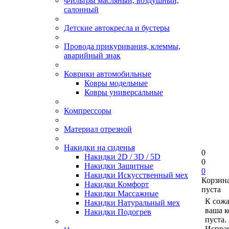
Фильтры масляный, воздушный,
салонный
Детские автокресла и бустеры
Провода прикуривания, клеммы,
аварийный знак
Коврики автомобильные
Ковры модельные
Ковры универсальные
Компрессоры
Материал отрезной
Накидки на сиденья
0
Накидки 2D / 3D / 5D
0
Накидки Защитные
0
Накидки Искусственный мех
Корзин
Накидки Комфорт
пуста
Накидки Массажные
К сож
Накидки Натуральный мех
ваша к
Накидки Подогрев
пуста.
Исправ