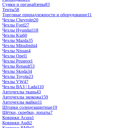
Сумки и органайзеры
83
Тенты
58
Торговые принадлежности и оборудование
11
Чехлы Chevrolet
20
Чехлы Ford
27
Чехлы Hyundai
118
Чехлы Kia
60
Чехлы Mazda
35
Чехлы Mitsubishi
4
Чехлы Nissan
4
Чехлы Opel
1
Чехлы Peugeot
1
Чехлы Renault
53
Чехлы Skoda
34
Чехлы Toyota
23
Чехлы VW
47
Чехлы ВАЗ / Lada
110
Авточехлы ткань
43
Авточехлы экокожа
159
Авточехлы майки
11
Шторки солнцезащитные
19
Щётки, скребки, лопаты
7
Коврики Acura
1
Коврики Audi
2
Коврики BMW
5