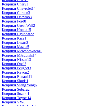
Коврики Chery
1
Коврики Chevrolet
14
Коврики Citroen
3
Коврики Daewoo
3
Коврики Ford
8
Коврики Great Wall
2
Коврики Honda
15
Коврики Hyundai
22
Коврики Kia
21
Коврики Lexus
2
Коврики Mazda
5
Коврики Mercedes-Benz
6
Коврики Mitsubishi
14
Коврики Nissan
13
Коврики Opel
3
Коврики Peugeot
3
Коврики Ravon
2
Коврики Renault
11
Коврики Skoda
1
Коврики Ssang Yong
6
Коврики Subaru
2
Коврики Suzuki
1
Коврики Toyota
14
Коврики VW
6