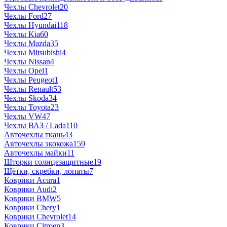
Чехлы Chevrolet
20
Чехлы Ford
27
Чехлы Hyundai
118
Чехлы Kia
60
Чехлы Mazda
35
Чехлы Mitsubishi
4
Чехлы Nissan
4
Чехлы Opel
1
Чехлы Peugeot
1
Чехлы Renault
53
Чехлы Skoda
34
Чехлы Toyota
23
Чехлы VW
47
Чехлы ВАЗ / Lada
110
Авточехлы ткань
43
Авточехлы экокожа
159
Авточехлы майки
11
Шторки солнцезащитные
19
Щётки, скребки, лопаты
7
Коврики Acura
1
Коврики Audi
2
Коврики BMW
5
Коврики Chery
1
Коврики Chevrolet
14
Коврики Citroen
3