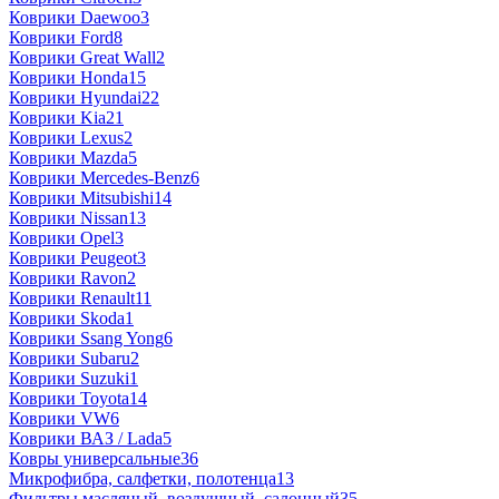
Коврики Daewoo
3
Коврики Ford
8
Коврики Great Wall
2
Коврики Honda
15
Коврики Hyundai
22
Коврики Kia
21
Коврики Lexus
2
Коврики Mazda
5
Коврики Mercedes-Benz
6
Коврики Mitsubishi
14
Коврики Nissan
13
Коврики Opel
3
Коврики Peugeot
3
Коврики Ravon
2
Коврики Renault
11
Коврики Skoda
1
Коврики Ssang Yong
6
Коврики Subaru
2
Коврики Suzuki
1
Коврики Toyota
14
Коврики VW
6
Коврики ВАЗ / Lada
5
Ковры универсальные
36
Микрофибра, салфетки, полотенца
13
Фильтры масляный, воздушный, салонный
35