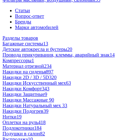
Статьи
Вопрос-ответ
Бренды
Марки автомобилей
Разделы товаров
Багажные системы
13
Детские автокресла и бустеры
20
Провода прикуривания, клеммы, аварийный знак
14
Компрессоры
1
Материал отрезной
234
Накидки на сиденья
897
Накидки 2D / 3D / 5D
320
Накидки Искусственный мех
63
Накидки Комфорт
343
Накидки Защитные
9
Накидки Массажные
90
Накидки Натуральный мех
33
Накидки Подогрев
39
Нитки
19
Оплетки на руль
418
Подлокотники
184
Подушки в салон
82
Распродажа
10