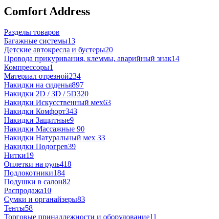
Comfort Address
Разделы товаров
Багажные системы
13
Детские автокресла и бустеры
20
Провода прикуривания, клеммы, аварийный знак
14
Компрессоры
1
Материал отрезной
234
Накидки на сиденья
897
Накидки 2D / 3D / 5D
320
Накидки Искусственный мех
63
Накидки Комфорт
343
Накидки Защитные
9
Накидки Массажные
90
Накидки Натуральный мех
33
Накидки Подогрев
39
Нитки
19
Оплетки на руль
418
Подлокотники
184
Подушки в салон
82
Распродажа
10
Сумки и органайзеры
83
Тенты
58
Торговые принадлежности и оборудование
11