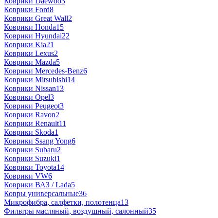
Коврики Daewoo
3
Коврики Ford
8
Коврики Great Wall
2
Коврики Honda
15
Коврики Hyundai
22
Коврики Kia
21
Коврики Lexus
2
Коврики Mazda
5
Коврики Mercedes-Benz
6
Коврики Mitsubishi
14
Коврики Nissan
13
Коврики Opel
3
Коврики Peugeot
3
Коврики Ravon
2
Коврики Renault
11
Коврики Skoda
1
Коврики Ssang Yong
6
Коврики Subaru
2
Коврики Suzuki
1
Коврики Toyota
14
Коврики VW
6
Коврики ВАЗ / Lada
5
Ковры универсальные
36
Микрофибра, салфетки, полотенца
13
Фильтры масляный, воздушный, салонный
35