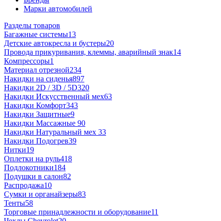
Марки автомобилей
Разделы товаров
Багажные системы
13
Детские автокресла и бустеры
20
Провода прикуривания, клеммы, аварийный знак
14
Компрессоры
1
Материал отрезной
234
Накидки на сиденья
897
Накидки 2D / 3D / 5D
320
Накидки Искусственный мех
63
Накидки Комфорт
343
Накидки Защитные
9
Накидки Массажные
90
Накидки Натуральный мех
33
Накидки Подогрев
39
Нитки
19
Оплетки на руль
418
Подлокотники
184
Подушки в салон
82
Распродажа
10
Сумки и органайзеры
83
Тенты
58
Торговые принадлежности и оборудование
11
Чехлы Chevrolet
20