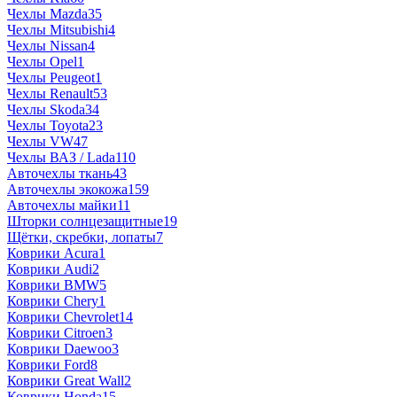
Чехлы Mazda
35
Чехлы Mitsubishi
4
Чехлы Nissan
4
Чехлы Opel
1
Чехлы Peugeot
1
Чехлы Renault
53
Чехлы Skoda
34
Чехлы Toyota
23
Чехлы VW
47
Чехлы ВАЗ / Lada
110
Авточехлы ткань
43
Авточехлы экокожа
159
Авточехлы майки
11
Шторки солнцезащитные
19
Щётки, скребки, лопаты
7
Коврики Acura
1
Коврики Audi
2
Коврики BMW
5
Коврики Chery
1
Коврики Chevrolet
14
Коврики Citroen
3
Коврики Daewoo
3
Коврики Ford
8
Коврики Great Wall
2
Коврики Honda
15