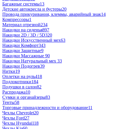
Багажные системы
13
Детские автокресла и бустеры
20
Провода прикуривания, клеммы, аварийный знак
14
Компрессоры
1
Материал отрезной
234
Накидки на сиденья
897
Накидки 2D / 3D / 5D
320
Накидки Искусственный мех
63
Накидки Комфорт
343
Накидки Защитные
9
Накидки Массажные
90
Накидки Натуральный мех
33
Накидки Подогрев
39
Нитки
19
Оплетки на руль
418
Подлокотники
184
Подушки в салон
82
Распродажа
10
Сумки и органайзеры
83
Тенты
58
Торговые принадлежности и оборудование
11
Чехлы Chevrolet
20
Чехлы Ford
27
Чехлы Hyundai
118
Чехлы Kia
60