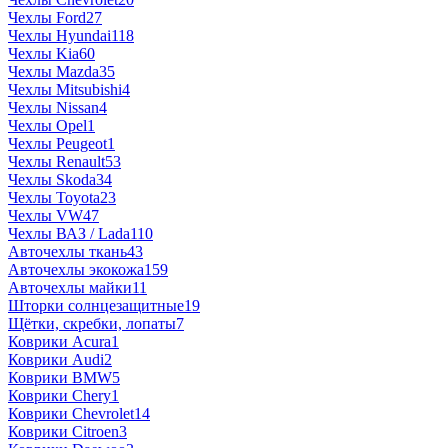
Чехлы Ford
27
Чехлы Hyundai
118
Чехлы Kia
60
Чехлы Mazda
35
Чехлы Mitsubishi
4
Чехлы Nissan
4
Чехлы Opel
1
Чехлы Peugeot
1
Чехлы Renault
53
Чехлы Skoda
34
Чехлы Toyota
23
Чехлы VW
47
Чехлы ВАЗ / Lada
110
Авточехлы ткань
43
Авточехлы экокожа
159
Авточехлы майки
11
Шторки солнцезащитные
19
Щётки, скребки, лопаты
7
Коврики Acura
1
Коврики Audi
2
Коврики BMW
5
Коврики Chery
1
Коврики Chevrolet
14
Коврики Citroen
3