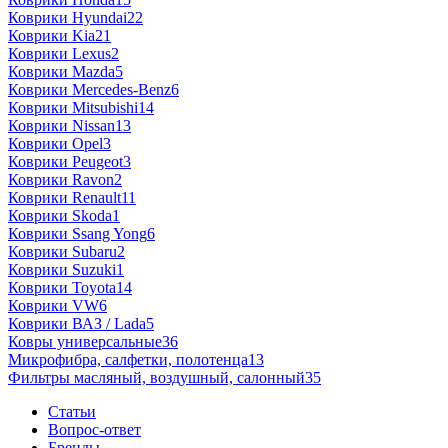
Коврики Hyundai
22
Коврики Kia
21
Коврики Lexus
2
Коврики Mazda
5
Коврики Mercedes-Benz
6
Коврики Mitsubishi
14
Коврики Nissan
13
Коврики Opel
3
Коврики Peugeot
3
Коврики Ravon
2
Коврики Renault
11
Коврики Skoda
1
Коврики Ssang Yong
6
Коврики Subaru
2
Коврики Suzuki
1
Коврики Toyota
14
Коврики VW
6
Коврики ВАЗ / Lada
5
Ковры универсальные
36
Микрофибра, салфетки, полотенца
13
Фильтры масляный, воздушный, салонный
35
Статьи
Вопрос-ответ
Бренды