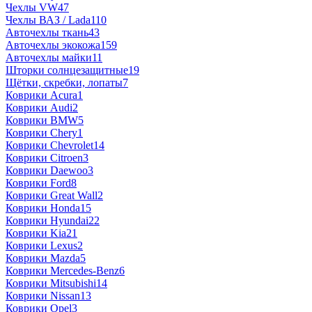
Чехлы VW
47
Чехлы ВАЗ / Lada
110
Авточехлы ткань
43
Авточехлы экокожа
159
Авточехлы майки
11
Шторки солнцезащитные
19
Щётки, скребки, лопаты
7
Коврики Acura
1
Коврики Audi
2
Коврики BMW
5
Коврики Chery
1
Коврики Chevrolet
14
Коврики Citroen
3
Коврики Daewoo
3
Коврики Ford
8
Коврики Great Wall
2
Коврики Honda
15
Коврики Hyundai
22
Коврики Kia
21
Коврики Lexus
2
Коврики Mazda
5
Коврики Mercedes-Benz
6
Коврики Mitsubishi
14
Коврики Nissan
13
Коврики Opel
3