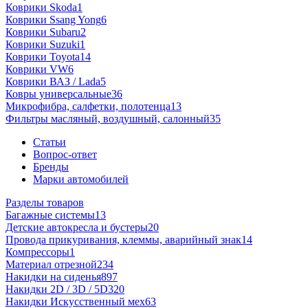
Коврики Skoda
1
Коврики Ssang Yong
6
Коврики Subaru
2
Коврики Suzuki
1
Коврики Toyota
14
Коврики VW
6
Коврики ВАЗ / Lada
5
Ковры универсальные
36
Микрофибра, салфетки, полотенца
13
Фильтры масляный, воздушный, салонный
35
Статьи
Вопрос-ответ
Бренды
Марки автомобилей
Разделы товаров
Багажные системы
13
Детские автокресла и бустеры
20
Провода прикуривания, клеммы, аварийный знак
14
Компрессоры
1
Материал отрезной
234
Накидки на сиденья
897
Накидки 2D / 3D / 5D
320
Накидки Искусственный мех
63