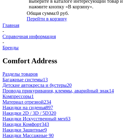
выберите в каталоге интересующий товар и
нажмите кнопку «В корзину».
Общая сумма:
0 руб.
Перейти в корзину
Главная
-
Справочная информация
-
Бренды
Comfort Address
Разделы товаров
Багажные системы
13
Детские автокресла и бустеры
20
Провода прикуривания, клеммы, аварийный знак
14
Компрессоры
1
Материал отрезной
234
Накидки на сиденья
897
Накидки 2D / 3D / 5D
320
Накидки Искусственный мех
63
Накидки Комфорт
343
Накидки Защитные
9
Накидки Массажные
90