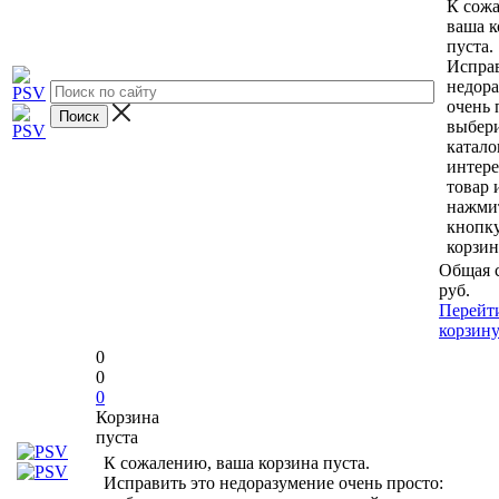
К сож
ваша к
пуста.
Исправ
недор
очень 
выбери
катало
интер
товар 
нажми
кнопк
корзин
Общая 
руб.
Перейт
корзин
0
0
0
Корзина
пуста
К сожалению, ваша корзина пуста.
Исправить это недоразумение очень просто: