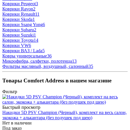
Коврики Peugeot
3
Коврики Ravon
2
Коврики Renault
11
Коврики Skoda
1
Коврики Ssang Yong
6
Коврики Subaru
2
Коврики Suzuki
1
Коврики Toyota
14
Коврики VW
6
Коврики ВАЗ / Lada
5
Ковры универсальные
36
Микрофибра, салфетки, полотенца
13
Фильтры масляный, воздушный, салонный
35
Товары Comfort Address в нашем магазине
Фильтр
Быстрый просмотр
Накидки 5D PSV Champion (Черный), комплект на весь салон,
экокожа + алькантара (без подушек под шею)
Нет в наличии
Под заказ