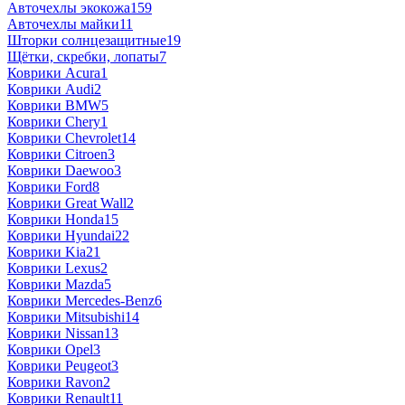
Авточехлы экокожа
159
Авточехлы майки
11
Шторки солнцезащитные
19
Щётки, скребки, лопаты
7
Коврики Acura
1
Коврики Audi
2
Коврики BMW
5
Коврики Chery
1
Коврики Chevrolet
14
Коврики Citroen
3
Коврики Daewoo
3
Коврики Ford
8
Коврики Great Wall
2
Коврики Honda
15
Коврики Hyundai
22
Коврики Kia
21
Коврики Lexus
2
Коврики Mazda
5
Коврики Mercedes-Benz
6
Коврики Mitsubishi
14
Коврики Nissan
13
Коврики Opel
3
Коврики Peugeot
3
Коврики Ravon
2
Коврики Renault
11