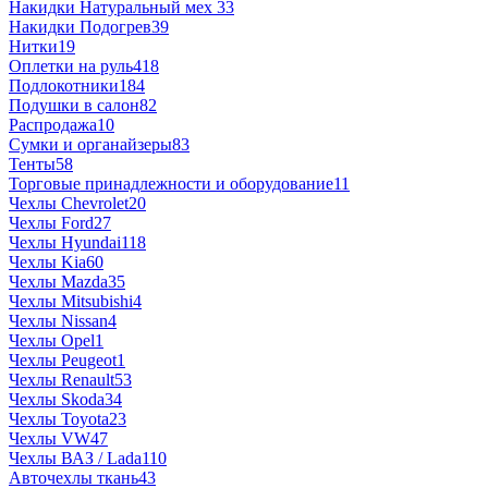
Накидки Натуральный мех
33
Накидки Подогрев
39
Нитки
19
Оплетки на руль
418
Подлокотники
184
Подушки в салон
82
Распродажа
10
Сумки и органайзеры
83
Тенты
58
Торговые принадлежности и оборудование
11
Чехлы Chevrolet
20
Чехлы Ford
27
Чехлы Hyundai
118
Чехлы Kia
60
Чехлы Mazda
35
Чехлы Mitsubishi
4
Чехлы Nissan
4
Чехлы Opel
1
Чехлы Peugeot
1
Чехлы Renault
53
Чехлы Skoda
34
Чехлы Toyota
23
Чехлы VW
47
Чехлы ВАЗ / Lada
110
Авточехлы ткань
43