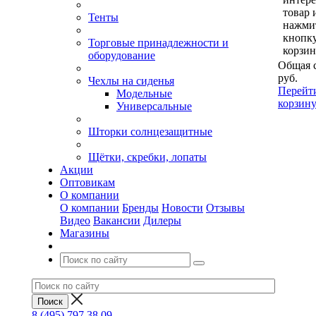
товар 
Тенты
нажми
кнопк
Торговые принадлежности и
корзин
оборудование
Общая 
руб.
Чехлы на сиденья
Перейт
Модельные
корзин
Универсальные
Шторки солнцезащитные
Щётки, скребки, лопаты
Акции
Оптовикам
О компании
О компании
Бренды
Новости
Отзывы
Видео
Вакансии
Дилеры
Магазины
8 (495) 797 38 09