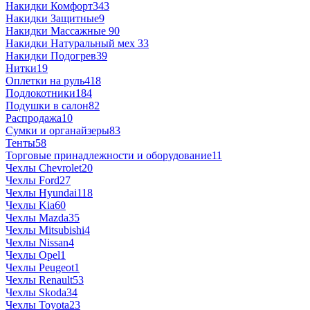
Накидки Комфорт
343
Накидки Защитные
9
Накидки Массажные
90
Накидки Натуральный мех
33
Накидки Подогрев
39
Нитки
19
Оплетки на руль
418
Подлокотники
184
Подушки в салон
82
Распродажа
10
Сумки и органайзеры
83
Тенты
58
Торговые принадлежности и оборудование
11
Чехлы Chevrolet
20
Чехлы Ford
27
Чехлы Hyundai
118
Чехлы Kia
60
Чехлы Mazda
35
Чехлы Mitsubishi
4
Чехлы Nissan
4
Чехлы Opel
1
Чехлы Peugeot
1
Чехлы Renault
53
Чехлы Skoda
34
Чехлы Toyota
23