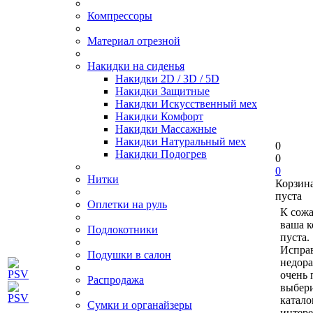
Компрессоры
Материал отрезной
Накидки на сиденья
Накидки 2D / 3D / 5D
Накидки Защитные
Накидки Искусственный мех
Накидки Комфорт
Накидки Массажные
Накидки Натуральный мех
0
Накидки Подогрев
0
0
Нитки
Корзин
пуста
Оплетки на руль
К сож
ваша к
Подлокотники
пуста.
Исправ
Подушки в салон
недор
очень 
Распродажа
выбери
катало
Сумки и органайзеры
интер