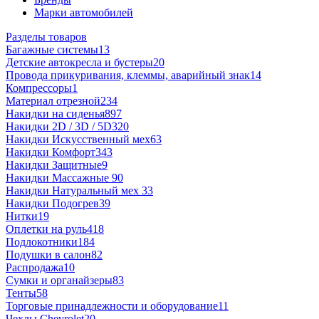
Марки автомобилей
Разделы товаров
Багажные системы
13
Детские автокресла и бустеры
20
Провода прикуривания, клеммы, аварийный знак
14
Компрессоры
1
Материал отрезной
234
Накидки на сиденья
897
Накидки 2D / 3D / 5D
320
Накидки Искусственный мех
63
Накидки Комфорт
343
Накидки Защитные
9
Накидки Массажные
90
Накидки Натуральный мех
33
Накидки Подогрев
39
Нитки
19
Оплетки на руль
418
Подлокотники
184
Подушки в салон
82
Распродажа
10
Сумки и органайзеры
83
Тенты
58
Торговые принадлежности и оборудование
11
Чехлы Chevrolet
20