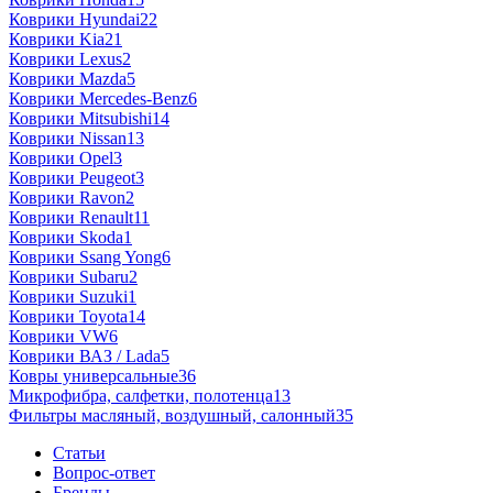
Коврики Hyundai
22
Коврики Kia
21
Коврики Lexus
2
Коврики Mazda
5
Коврики Mercedes-Benz
6
Коврики Mitsubishi
14
Коврики Nissan
13
Коврики Opel
3
Коврики Peugeot
3
Коврики Ravon
2
Коврики Renault
11
Коврики Skoda
1
Коврики Ssang Yong
6
Коврики Subaru
2
Коврики Suzuki
1
Коврики Toyota
14
Коврики VW
6
Коврики ВАЗ / Lada
5
Ковры универсальные
36
Микрофибра, салфетки, полотенца
13
Фильтры масляный, воздушный, салонный
35
Статьи
Вопрос-ответ
Бренды