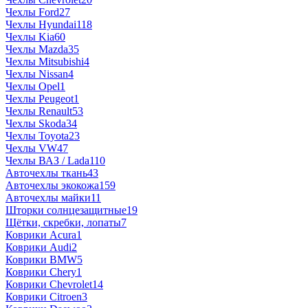
Чехлы Ford
27
Чехлы Hyundai
118
Чехлы Kia
60
Чехлы Mazda
35
Чехлы Mitsubishi
4
Чехлы Nissan
4
Чехлы Opel
1
Чехлы Peugeot
1
Чехлы Renault
53
Чехлы Skoda
34
Чехлы Toyota
23
Чехлы VW
47
Чехлы ВАЗ / Lada
110
Авточехлы ткань
43
Авточехлы экокожа
159
Авточехлы майки
11
Шторки солнцезащитные
19
Щётки, скребки, лопаты
7
Коврики Acura
1
Коврики Audi
2
Коврики BMW
5
Коврики Chery
1
Коврики Chevrolet
14
Коврики Citroen
3