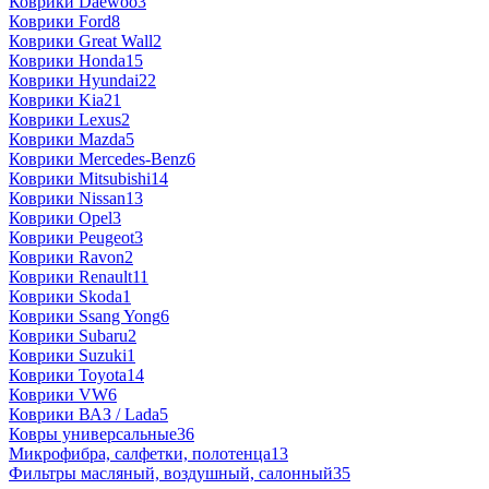
Коврики Daewoo
3
Коврики Ford
8
Коврики Great Wall
2
Коврики Honda
15
Коврики Hyundai
22
Коврики Kia
21
Коврики Lexus
2
Коврики Mazda
5
Коврики Mercedes-Benz
6
Коврики Mitsubishi
14
Коврики Nissan
13
Коврики Opel
3
Коврики Peugeot
3
Коврики Ravon
2
Коврики Renault
11
Коврики Skoda
1
Коврики Ssang Yong
6
Коврики Subaru
2
Коврики Suzuki
1
Коврики Toyota
14
Коврики VW
6
Коврики ВАЗ / Lada
5
Ковры универсальные
36
Микрофибра, салфетки, полотенца
13
Фильтры масляный, воздушный, салонный
35