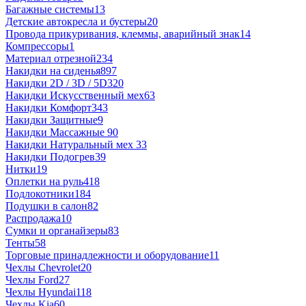
Багажные системы
13
Детские автокресла и бустеры
20
Провода прикуривания, клеммы, аварийный знак
14
Компрессоры
1
Материал отрезной
234
Накидки на сиденья
897
Накидки 2D / 3D / 5D
320
Накидки Искусственный мех
63
Накидки Комфорт
343
Накидки Защитные
9
Накидки Массажные
90
Накидки Натуральный мех
33
Накидки Подогрев
39
Нитки
19
Оплетки на руль
418
Подлокотники
184
Подушки в салон
82
Распродажа
10
Сумки и органайзеры
83
Тенты
58
Торговые принадлежности и оборудование
11
Чехлы Chevrolet
20
Чехлы Ford
27
Чехлы Hyundai
118
Чехлы Kia
60