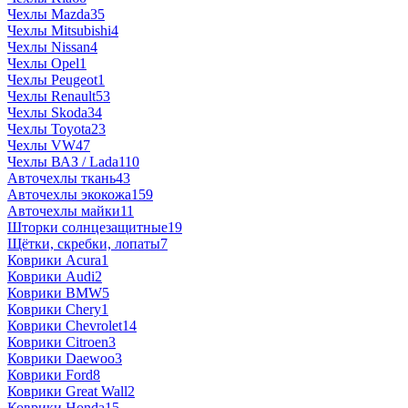
Чехлы Mazda
35
Чехлы Mitsubishi
4
Чехлы Nissan
4
Чехлы Opel
1
Чехлы Peugeot
1
Чехлы Renault
53
Чехлы Skoda
34
Чехлы Toyota
23
Чехлы VW
47
Чехлы ВАЗ / Lada
110
Авточехлы ткань
43
Авточехлы экокожа
159
Авточехлы майки
11
Шторки солнцезащитные
19
Щётки, скребки, лопаты
7
Коврики Acura
1
Коврики Audi
2
Коврики BMW
5
Коврики Chery
1
Коврики Chevrolet
14
Коврики Citroen
3
Коврики Daewoo
3
Коврики Ford
8
Коврики Great Wall
2
Коврики Honda
15