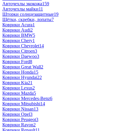
Авточехлы экокожа
159
Авточехлы майки
11
Шторки солнцезащитные
19
Щётки, скребки, лопаты
7
Коврики Acura
1
Коврики Audi
2
Коврики BMW
5
Коврики Chery
1
Коврики Chevrolet
14
Коврики Citroen
3
Коврики Daewoo
3
Коврики Ford
8
Коврики Great Wall
2
Коврики Honda
15
Коврики Hyundai
22
Коврики Kia
21
Коврики Lexus
2
Коврики Mazda
5
Коврики Mercedes-Benz
6
Коврики Mitsubishi
14
Коврики Nissan
13
Коврики Opel
3
Коврики Peugeot
3
Коврики Ravon
2
Коврики Renault
11