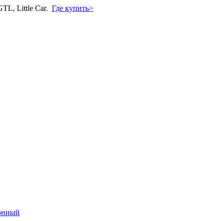
L, Little Car.
Где купить>
онный