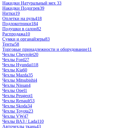
Накидки Натуральный мех
33
Накидки Подогрев
39
Нитки
19
Оплетки на руль
418
Подлокотники
184
Подушки в салон
82
Распродажа
10
Сумки и органайзеры
83
Тенты
58
Торговые принадлежности и оборудование
11
Чехлы Chevrolet
20
Чехлы Ford
27
Чехлы Hyundai
118
Чехлы Kia
60
Чехлы Mazda
35
Чехлы Mitsubishi
4
Чехлы Nissan
4
Чехлы Opel
1
Чехлы Peugeot
1
Чехлы Renault
53
Чехлы Skoda
34
Чехлы Toyota
23
Чехлы VW
47
Чехлы ВАЗ / Lada
110
Авточехлы ткань
43