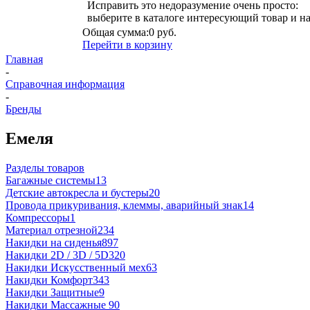
Исправить это недоразумение очень просто:
выберите в каталоге интересующий товар и н
Общая сумма:
0 руб.
Перейти в корзину
Главная
-
Справочная информация
-
Бренды
Емеля
Разделы товаров
Багажные системы
13
Детские автокресла и бустеры
20
Провода прикуривания, клеммы, аварийный знак
14
Компрессоры
1
Материал отрезной
234
Накидки на сиденья
897
Накидки 2D / 3D / 5D
320
Накидки Искусственный мех
63
Накидки Комфорт
343
Накидки Защитные
9
Накидки Массажные
90