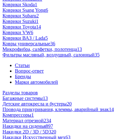
Коврики Skoda
1
Коврики Ssang Yong
6
Коврики Subaru
2
Коврики Suzuki
1
Коврики Toyota
14
Коврики VW
6
Коврики ВАЗ / Lada
5
Ковры универсальные
36
Микрофибра, салфетки, полотенца
13
Фильтры масляный, воздушный, салонный
35
Статьи
Вопрос-ответ
Бренды
Марки автомобилей
Разделы товаров
Багажные системы
13
Детские автокресла и бустеры
20
Провода прикуривания, клеммы, аварийный знак
14
Компрессоры
1
Материал отрезной
234
Накидки на сиденья
897
Накидки 2D / 3D / 5D
320
Накидки Искусственный мех
63