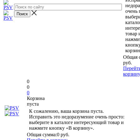
недор
очень 
выбери
катало
интер
товар 
нажми
кнопк
корзин
Общая 
руб.
Перейт
корзин
0
0
0
Корзина
пуста
К сожалению, ваша корзина пуста.
Исправить это недоразумение очень просто:
выберите в каталоге интересующий товар и
нажмите кнопку «В корзину».
Общая сумма:
0 руб.