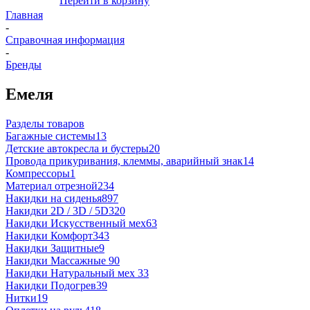
Перейти в корзину
Главная
-
Справочная информация
-
Бренды
Емеля
Разделы товаров
Багажные системы
13
Детские автокресла и бустеры
20
Провода прикуривания, клеммы, аварийный знак
14
Компрессоры
1
Материал отрезной
234
Накидки на сиденья
897
Накидки 2D / 3D / 5D
320
Накидки Искусственный мех
63
Накидки Комфорт
343
Накидки Защитные
9
Накидки Массажные
90
Накидки Натуральный мех
33
Накидки Подогрев
39
Нитки
19