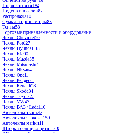
Оплетки на руль
418
Подлокотники
184
Подушки в салон
82
Распродажа
10
Сумки и органайзеры
83
Тенты
58
Торговые принадлежности и оборудование
11
Чехлы Chevrolet
20
Чехлы Ford
27
Чехлы Hyundai
118
Чехлы Kia
60
Чехлы Mazda
35
Чехлы Mitsubishi
4
Чехлы Nissan
4
Чехлы Opel
1
Чехлы Peugeot
1
Чехлы Renault
53
Чехлы Skoda
34
Чехлы Toyota
23
Чехлы VW
47
Чехлы ВАЗ / Lada
110
Авточехлы ткань
43
Авточехлы экокожа
159
Авточехлы майки
11
Шторки солнцезащитные
19