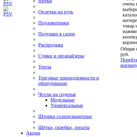
Нитки
очень 
выбери
Оплетки на руль
катало
интер
Подлокотники
товар 
нажми
Подушки в салон
кнопк
корзин
Распродажа
Общая 
руб.
Сумки и органайзеры
Перейт
корзин
Тенты
Торговые принадлежности и
оборудование
Чехлы на сиденья
Модельные
Универсальные
Шторки солнцезащитные
Щётки, скребки, лопаты
Акции