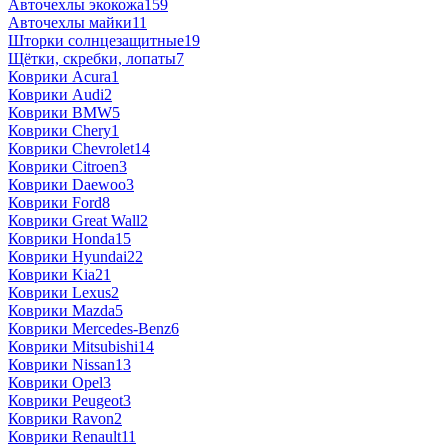
Авточехлы экокожа
159
Авточехлы майки
11
Шторки солнцезащитные
19
Щётки, скребки, лопаты
7
Коврики Acura
1
Коврики Audi
2
Коврики BMW
5
Коврики Chery
1
Коврики Chevrolet
14
Коврики Citroen
3
Коврики Daewoo
3
Коврики Ford
8
Коврики Great Wall
2
Коврики Honda
15
Коврики Hyundai
22
Коврики Kia
21
Коврики Lexus
2
Коврики Mazda
5
Коврики Mercedes-Benz
6
Коврики Mitsubishi
14
Коврики Nissan
13
Коврики Opel
3
Коврики Peugeot
3
Коврики Ravon
2
Коврики Renault
11