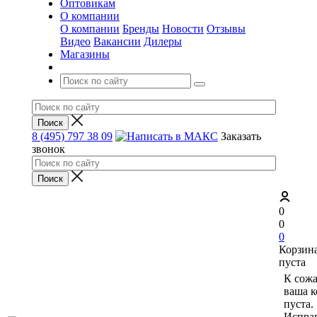
Оптовикам
О компании
О компании
Бренды
Новости
Отзывы
Видео
Вакансии
Дилеры
Магазины
8 (495) 797 38 09
Заказать
звонок
0
0
0
Корзин
пуста
К сож
ваша к
пуста.
Исправ