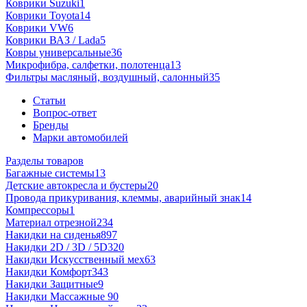
Коврики Suzuki
1
Коврики Toyota
14
Коврики VW
6
Коврики ВАЗ / Lada
5
Ковры универсальные
36
Микрофибра, салфетки, полотенца
13
Фильтры масляный, воздушный, салонный
35
Статьи
Вопрос-ответ
Бренды
Марки автомобилей
Разделы товаров
Багажные системы
13
Детские автокресла и бустеры
20
Провода прикуривания, клеммы, аварийный знак
14
Компрессоры
1
Материал отрезной
234
Накидки на сиденья
897
Накидки 2D / 3D / 5D
320
Накидки Искусственный мех
63
Накидки Комфорт
343
Накидки Защитные
9
Накидки Массажные
90