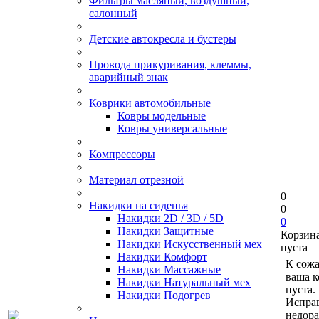
Фильтры масляный, воздушный,
салонный
Детские автокресла и бустеры
Провода прикуривания, клеммы,
аварийный знак
Коврики автомобильные
Ковры модельные
Ковры универсальные
Компрессоры
Материал отрезной
0
Накидки на сиденья
0
Накидки 2D / 3D / 5D
0
Накидки Защитные
Корзин
Накидки Искусственный мех
пуста
Накидки Комфорт
К сож
Накидки Массажные
ваша к
Накидки Натуральный мех
пуста.
Накидки Подогрев
Исправ
недор