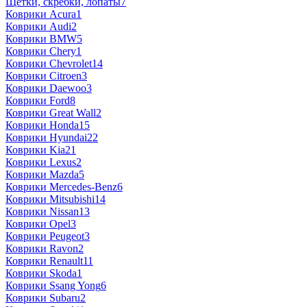
Щётки, скребки, лопаты
7
Коврики Acura
1
Коврики Audi
2
Коврики BMW
5
Коврики Chery
1
Коврики Chevrolet
14
Коврики Citroen
3
Коврики Daewoo
3
Коврики Ford
8
Коврики Great Wall
2
Коврики Honda
15
Коврики Hyundai
22
Коврики Kia
21
Коврики Lexus
2
Коврики Mazda
5
Коврики Mercedes-Benz
6
Коврики Mitsubishi
14
Коврики Nissan
13
Коврики Opel
3
Коврики Peugeot
3
Коврики Ravon
2
Коврики Renault
11
Коврики Skoda
1
Коврики Ssang Yong
6
Коврики Subaru
2