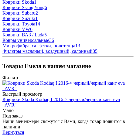
Коврики Skoda
1
Коврики Ssang Yong
6
Коврики Subaru
2
Коврики Suzuki
1
Коврики Toyota
14
Коврики VW
6
Коврики ВАЗ / Lada
5
Ковры универсальные
36
Микрофибра, салфетки, полотенца
13
Фильтры масляный, воздушный, салонный
35
Товары Емеля в нашем магазине
Фильтр
Быстрый просмотр
Коврики Skoda Kodiaq I 2016-> черный/черный кант eva
"AVR"
Мало
Под заказ
Наши менеджеры свяжутся с Вами, когда товар появится в
наличии.
Вернуться