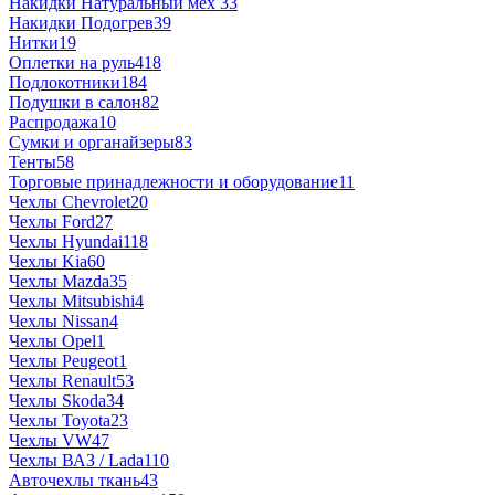
Накидки Натуральный мех
33
Накидки Подогрев
39
Нитки
19
Оплетки на руль
418
Подлокотники
184
Подушки в салон
82
Распродажа
10
Сумки и органайзеры
83
Тенты
58
Торговые принадлежности и оборудование
11
Чехлы Chevrolet
20
Чехлы Ford
27
Чехлы Hyundai
118
Чехлы Kia
60
Чехлы Mazda
35
Чехлы Mitsubishi
4
Чехлы Nissan
4
Чехлы Opel
1
Чехлы Peugeot
1
Чехлы Renault
53
Чехлы Skoda
34
Чехлы Toyota
23
Чехлы VW
47
Чехлы ВАЗ / Lada
110
Авточехлы ткань
43