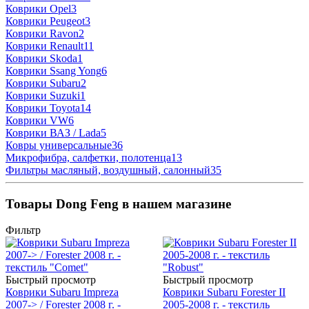
Коврики Opel
3
Коврики Peugeot
3
Коврики Ravon
2
Коврики Renault
11
Коврики Skoda
1
Коврики Ssang Yong
6
Коврики Subaru
2
Коврики Suzuki
1
Коврики Toyota
14
Коврики VW
6
Коврики ВАЗ / Lada
5
Ковры универсальные
36
Микрофибра, салфетки, полотенца
13
Фильтры масляный, воздушный, салонный
35
Товары Dong Feng в нашем магазине
Фильтр
Быстрый просмотр
Быстрый просмотр
Коврики Subaru Impreza
Коврики Subaru Forester II
2007-> / Forester 2008 г. -
2005-2008 г. - текстиль