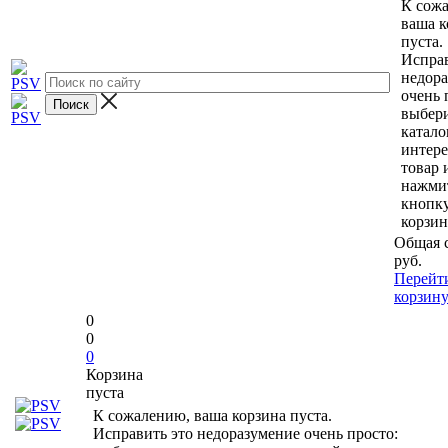
К сож
ваша к
пуста.
Исправ
недор
очень 
выбери
катало
интер
товар 
нажми
кнопк
корзин
Общая 
руб.
Перейт
корзин
0
0
0
Корзина
пуста
К сожалению, ваша корзина пуста.
Исправить это недоразумение очень просто: