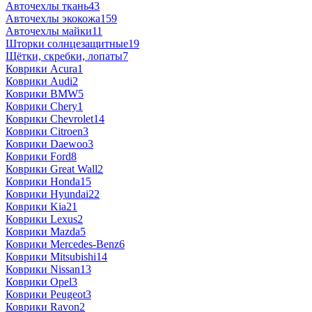
Авточехлы ткань
43
Авточехлы экокожа
159
Авточехлы майки
11
Шторки солнцезащитные
19
Щётки, скребки, лопаты
7
Коврики Acura
1
Коврики Audi
2
Коврики BMW
5
Коврики Chery
1
Коврики Chevrolet
14
Коврики Citroen
3
Коврики Daewoo
3
Коврики Ford
8
Коврики Great Wall
2
Коврики Honda
15
Коврики Hyundai
22
Коврики Kia
21
Коврики Lexus
2
Коврики Mazda
5
Коврики Mercedes-Benz
6
Коврики Mitsubishi
14
Коврики Nissan
13
Коврики Opel
3
Коврики Peugeot
3
Коврики Ravon
2