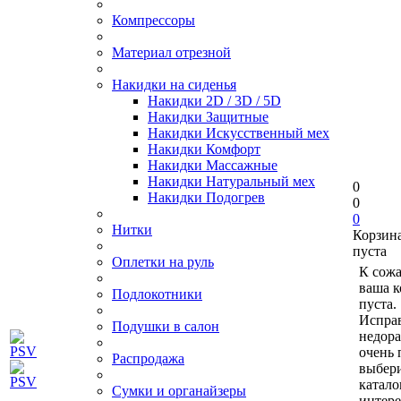
Компрессоры
Материал отрезной
Накидки на сиденья
Накидки 2D / 3D / 5D
Накидки Защитные
Накидки Искусственный мех
Накидки Комфорт
Накидки Массажные
Накидки Натуральный мех
0
Накидки Подогрев
0
0
Нитки
Корзин
пуста
Оплетки на руль
К сож
ваша к
Подлокотники
пуста.
Исправ
Подушки в салон
недор
очень 
Распродажа
выбери
катало
Сумки и органайзеры
интер