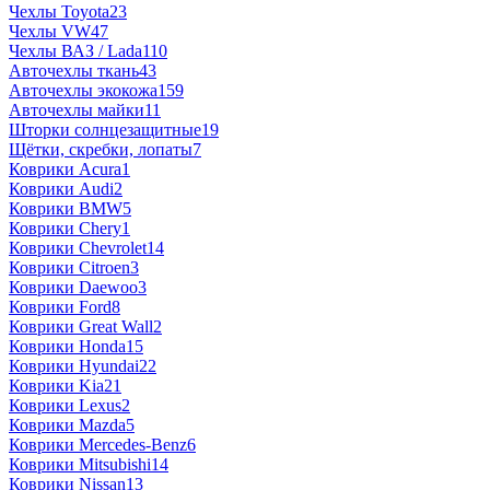
Чехлы Toyota
23
Чехлы VW
47
Чехлы ВАЗ / Lada
110
Авточехлы ткань
43
Авточехлы экокожа
159
Авточехлы майки
11
Шторки солнцезащитные
19
Щётки, скребки, лопаты
7
Коврики Acura
1
Коврики Audi
2
Коврики BMW
5
Коврики Chery
1
Коврики Chevrolet
14
Коврики Citroen
3
Коврики Daewoo
3
Коврики Ford
8
Коврики Great Wall
2
Коврики Honda
15
Коврики Hyundai
22
Коврики Kia
21
Коврики Lexus
2
Коврики Mazda
5
Коврики Mercedes-Benz
6
Коврики Mitsubishi
14
Коврики Nissan
13