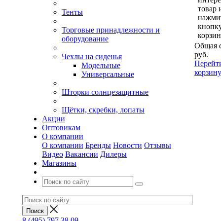
товар 
Тенты
нажми
кнопк
Торговые принадлежности и
корзин
оборудование
Общая 
руб.
Чехлы на сиденья
Перейт
Модельные
корзин
Универсальные
Шторки солнцезащитные
Щётки, скребки, лопаты
Акции
Оптовикам
О компании
О компании
Бренды
Новости
Отзывы
Видео
Вакансии
Дилеры
Магазины
8 (495) 797 38 09