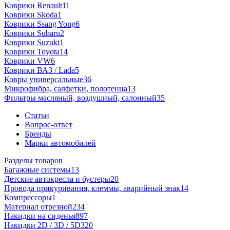
Коврики Renault
11
Коврики Skoda
1
Коврики Ssang Yong
6
Коврики Subaru
2
Коврики Suzuki
1
Коврики Toyota
14
Коврики VW
6
Коврики ВАЗ / Lada
5
Ковры универсальные
36
Микрофибра, салфетки, полотенца
13
Фильтры масляный, воздушный, салонный
35
Статьи
Вопрос-ответ
Бренды
Марки автомобилей
Разделы товаров
Багажные системы
13
Детские автокресла и бустеры
20
Провода прикуривания, клеммы, аварийный знак
14
Компрессоры
1
Материал отрезной
234
Накидки на сиденья
897
Накидки 2D / 3D / 5D
320