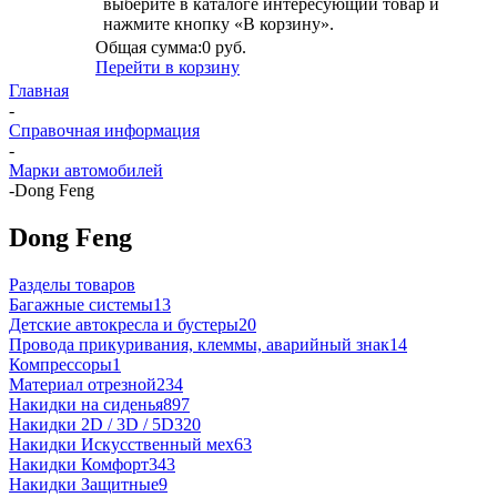
выберите в каталоге интересующий товар и
нажмите кнопку «В корзину».
Общая сумма:
0 руб.
Перейти в корзину
Главная
-
Справочная информация
-
Марки автомобилей
-
Dong Feng
Dong Feng
Разделы товаров
Багажные системы
13
Детские автокресла и бустеры
20
Провода прикуривания, клеммы, аварийный знак
14
Компрессоры
1
Материал отрезной
234
Накидки на сиденья
897
Накидки 2D / 3D / 5D
320
Накидки Искусственный мех
63
Накидки Комфорт
343
Накидки Защитные
9