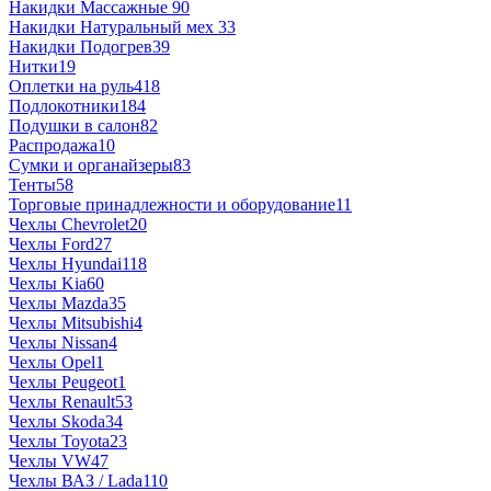
Накидки Массажные
90
Накидки Натуральный мех
33
Накидки Подогрев
39
Нитки
19
Оплетки на руль
418
Подлокотники
184
Подушки в салон
82
Распродажа
10
Сумки и органайзеры
83
Тенты
58
Торговые принадлежности и оборудование
11
Чехлы Chevrolet
20
Чехлы Ford
27
Чехлы Hyundai
118
Чехлы Kia
60
Чехлы Mazda
35
Чехлы Mitsubishi
4
Чехлы Nissan
4
Чехлы Opel
1
Чехлы Peugeot
1
Чехлы Renault
53
Чехлы Skoda
34
Чехлы Toyota
23
Чехлы VW
47
Чехлы ВАЗ / Lada
110