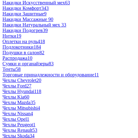
Накидки Искусственный мех
63
Накидки Комфорт
343
Накидки Защитные
9
Накидки Массажные
90
Накидки Натуральный мех
33
Накидки Подогрев
39
Нитки
19
Оплетки на руль
418
Подлокотники
184
Подушки в салон
82
Распродажа
10
Сумки и органайзеры
83
Тенты
58
Торговые принадлежности и оборудование
11
Чехлы Chevrolet
20
Чехлы Ford
27
Чехлы Hyundai
118
Чехлы Kia
60
Чехлы Mazda
35
Чехлы Mitsubishi
4
Чехлы Nissan
4
Чехлы Opel
1
Чехлы Peugeot
1
Чехлы Renault
53
Чехлы Skoda
34