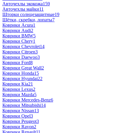
Авточехлы экокожа
159
Авточехлы майки
11
Шторки солнцезащитные
19
Щётки, скребки, лопаты
7
Коврики Acura
1
Коврики Audi
2
Коврики BMW
5
Коврики Chery
1
Коврики Chevrolet
14
Коврики Citroen
3
Коврики Daewoo
3
Коврики Ford
8
Коврики Great Wall
2
Коврики Honda
15
Коврики Hyundai
22
Коврики Kia
21
Коврики Lexus
2
Коврики Mazda
5
Коврики Mercedes-Benz
6
Коврики Mitsubishi
14
Коврики Nissan
13
Коврики Opel
3
Коврики Peugeot
3
Коврики Ravon
2
Коврики Renault
11