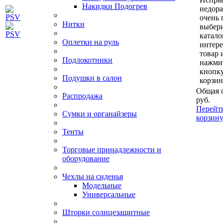
Накидки Подогрев
недор
очень 
Нитки
выбери
катало
Оплетки на руль
интер
товар 
Подлокотники
нажми
кнопк
Подушки в салон
корзин
Общая 
Распродажа
руб.
Перейт
Сумки и органайзеры
корзин
Тенты
Торговые принадлежности и
оборудование
Чехлы на сиденья
Модельные
Универсальные
Шторки солнцезащитные