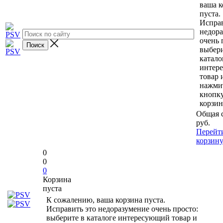
ваша к
пуста.
Исправ
недор
очень 
выбери
катало
интер
товар 
нажми
кнопк
корзин
Общая 
руб.
Перейт
корзин
0
0
0
Корзина
пуста
К сожалению, ваша корзина пуста.
Исправить это недоразумение очень просто:
выберите в каталоге интересующий товар и