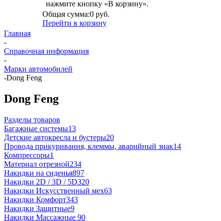
нажмите кнопку «В корзину».
Общая сумма:
0 руб.
Перейти в корзину
Главная
-
Справочная информация
-
Марки автомобилей
-
Dong Feng
Dong Feng
Разделы товаров
Багажные системы
13
Детские автокресла и бустеры
20
Провода прикуривания, клеммы, аварийный знак
14
Компрессоры
1
Материал отрезной
234
Накидки на сиденья
897
Накидки 2D / 3D / 5D
320
Накидки Искусственный мех
63
Накидки Комфорт
343
Накидки Защитные
9
Накидки Массажные
90