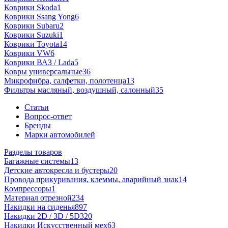
Коврики Skoda
1
Коврики Ssang Yong
6
Коврики Subaru
2
Коврики Suzuki
1
Коврики Toyota
14
Коврики VW
6
Коврики ВАЗ / Lada
5
Ковры универсальные
36
Микрофибра, салфетки, полотенца
13
Фильтры масляный, воздушный, салонный
35
Статьи
Вопрос-ответ
Бренды
Марки автомобилей
Разделы товаров
Багажные системы
13
Детские автокресла и бустеры
20
Провода прикуривания, клеммы, аварийный знак
14
Компрессоры
1
Материал отрезной
234
Накидки на сиденья
897
Накидки 2D / 3D / 5D
320
Накидки Искусственный мех
63