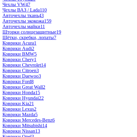
Чехлы VW
47
Чехлы ВАЗ / Lada
110
Авточехлы ткань
43
Авточехлы экокожа
159
Авточехлы майки
11
Шторки солнцезащитные
19
Щётки, скребки, лопаты
7
Коврики Acura
1
Коврики Audi
2
Коврики BMW
5
Коврики Chery
1
Коврики Chevrolet
14
Коврики Citroen
3
Коврики Daewoo
3
Коврики Ford
8
Коврики Great Wall
2
Коврики Honda
15
Коврики Hyundai
22
Коврики Kia
21
Коврики Lexus
2
Коврики Mazda
5
Коврики Mercedes-Benz
6
Коврики Mitsubishi
14
Коврики Nissan
13
Коврики Opel
3