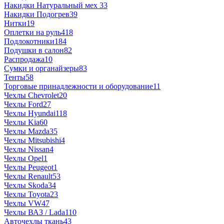
Накидки Натуральный мех
33
Накидки Подогрев
39
Нитки
19
Оплетки на руль
418
Подлокотники
184
Подушки в салон
82
Распродажа
10
Сумки и органайзеры
83
Тенты
58
Торговые принадлежности и оборудование
11
Чехлы Chevrolet
20
Чехлы Ford
27
Чехлы Hyundai
118
Чехлы Kia
60
Чехлы Mazda
35
Чехлы Mitsubishi
4
Чехлы Nissan
4
Чехлы Opel
1
Чехлы Peugeot
1
Чехлы Renault
53
Чехлы Skoda
34
Чехлы Toyota
23
Чехлы VW
47
Чехлы ВАЗ / Lada
110
Авточехлы ткань
43