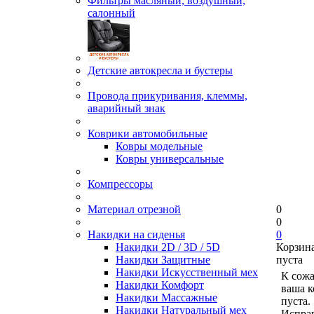
Фильтры масляный, воздушный,
салонный
Детские автокресла и бустеры
Провода прикуривания, клеммы,
аварийный знак
Коврики автомобильные
Ковры модельные
Ковры универсальные
Компрессоры
Материал отрезной
0
0
Накидки на сиденья
0
Накидки 2D / 3D / 5D
Корзин
Накидки Защитные
пуста
Накидки Искусственный мех
К сож
Накидки Комфорт
ваша к
Накидки Массажные
пуста.
Накидки Натуральный мех
Исправ