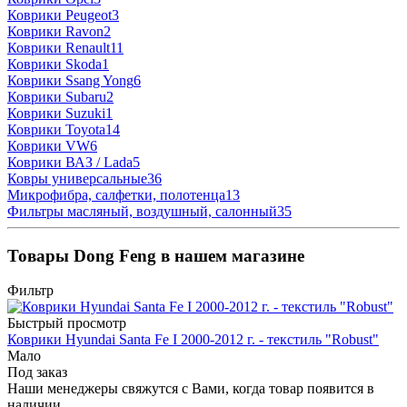
Коврики Peugeot
3
Коврики Ravon
2
Коврики Renault
11
Коврики Skoda
1
Коврики Ssang Yong
6
Коврики Subaru
2
Коврики Suzuki
1
Коврики Toyota
14
Коврики VW
6
Коврики ВАЗ / Lada
5
Ковры универсальные
36
Микрофибра, салфетки, полотенца
13
Фильтры масляный, воздушный, салонный
35
Товары Dong Feng в нашем магазине
Фильтр
Быстрый просмотр
Коврики Hyundai Santa Fe I 2000-2012 г. - текстиль "Robust"
Мало
Под заказ
Наши менеджеры свяжутся с Вами, когда товар появится в
наличии.