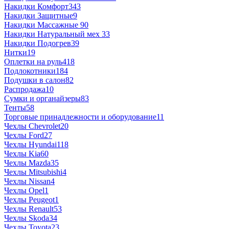
Накидки Комфорт
343
Накидки Защитные
9
Накидки Массажные
90
Накидки Натуральный мех
33
Накидки Подогрев
39
Нитки
19
Оплетки на руль
418
Подлокотники
184
Подушки в салон
82
Распродажа
10
Сумки и органайзеры
83
Тенты
58
Торговые принадлежности и оборудование
11
Чехлы Chevrolet
20
Чехлы Ford
27
Чехлы Hyundai
118
Чехлы Kia
60
Чехлы Mazda
35
Чехлы Mitsubishi
4
Чехлы Nissan
4
Чехлы Opel
1
Чехлы Peugeot
1
Чехлы Renault
53
Чехлы Skoda
34
Чехлы Toyota
23