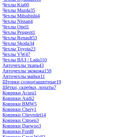
Чехлы Kia
60
Чехлы Mazda
35
Чехлы Mitsubishi
4
Чехлы Nissan
4
Чехлы Opel
1
Чехлы Peugeot
1
Чехлы Renault
53
Чехлы Skoda
34
Чехлы Toyota
23
Чехлы VW
47
Чехлы ВАЗ / Lada
110
Авточехлы ткань
43
Авточехлы экокожа
159
Авточехлы майки
11
Шторки солнцезащитные
19
Щётки, скребки, лопаты
7
Коврики Acura
1
Коврики Audi
2
Коврики BMW
5
Коврики Chery
1
Коврики Chevrolet
14
Коврики Citroen
3
Коврики Daewoo
3
Коврики Ford
8
Коврики Great Wall
2