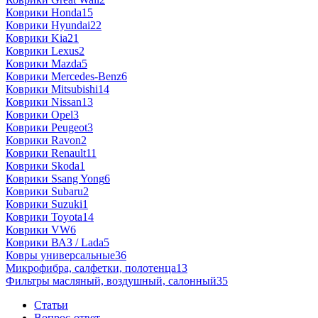
Коврики Honda
15
Коврики Hyundai
22
Коврики Kia
21
Коврики Lexus
2
Коврики Mazda
5
Коврики Mercedes-Benz
6
Коврики Mitsubishi
14
Коврики Nissan
13
Коврики Opel
3
Коврики Peugeot
3
Коврики Ravon
2
Коврики Renault
11
Коврики Skoda
1
Коврики Ssang Yong
6
Коврики Subaru
2
Коврики Suzuki
1
Коврики Toyota
14
Коврики VW
6
Коврики ВАЗ / Lada
5
Ковры универсальные
36
Микрофибра, салфетки, полотенца
13
Фильтры масляный, воздушный, салонный
35
Статьи
Вопрос-ответ