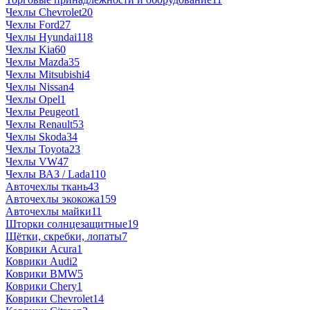
Чехлы Chevrolet
20
Чехлы Ford
27
Чехлы Hyundai
118
Чехлы Kia
60
Чехлы Mazda
35
Чехлы Mitsubishi
4
Чехлы Nissan
4
Чехлы Opel
1
Чехлы Peugeot
1
Чехлы Renault
53
Чехлы Skoda
34
Чехлы Toyota
23
Чехлы VW
47
Чехлы ВАЗ / Lada
110
Авточехлы ткань
43
Авточехлы экокожа
159
Авточехлы майки
11
Шторки солнцезащитные
19
Щётки, скребки, лопаты
7
Коврики Acura
1
Коврики Audi
2
Коврики BMW
5
Коврики Chery
1
Коврики Chevrolet
14