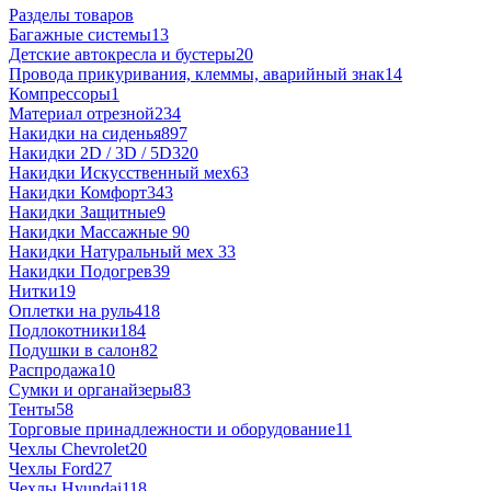
Разделы товаров
Багажные системы
13
Детские автокресла и бустеры
20
Провода прикуривания, клеммы, аварийный знак
14
Компрессоры
1
Материал отрезной
234
Накидки на сиденья
897
Накидки 2D / 3D / 5D
320
Накидки Искусственный мех
63
Накидки Комфорт
343
Накидки Защитные
9
Накидки Массажные
90
Накидки Натуральный мех
33
Накидки Подогрев
39
Нитки
19
Оплетки на руль
418
Подлокотники
184
Подушки в салон
82
Распродажа
10
Сумки и органайзеры
83
Тенты
58
Торговые принадлежности и оборудование
11
Чехлы Chevrolet
20
Чехлы Ford
27
Чехлы Hyundai
118