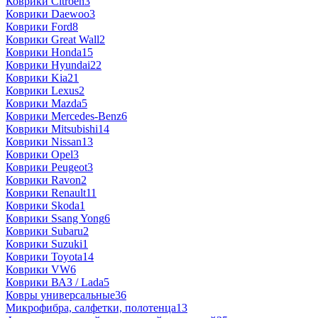
Коврики Citroen
3
Коврики Daewoo
3
Коврики Ford
8
Коврики Great Wall
2
Коврики Honda
15
Коврики Hyundai
22
Коврики Kia
21
Коврики Lexus
2
Коврики Mazda
5
Коврики Mercedes-Benz
6
Коврики Mitsubishi
14
Коврики Nissan
13
Коврики Opel
3
Коврики Peugeot
3
Коврики Ravon
2
Коврики Renault
11
Коврики Skoda
1
Коврики Ssang Yong
6
Коврики Subaru
2
Коврики Suzuki
1
Коврики Toyota
14
Коврики VW
6
Коврики ВАЗ / Lada
5
Ковры универсальные
36
Микрофибра, салфетки, полотенца
13