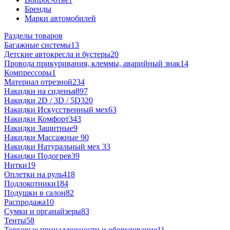
Бренды
Марки автомобилей
Разделы товаров
Багажные системы
13
Детские автокресла и бустеры
20
Провода прикуривания, клеммы, аварийный знак
14
Компрессоры
1
Материал отрезной
234
Накидки на сиденья
897
Накидки 2D / 3D / 5D
320
Накидки Искусственный мех
63
Накидки Комфорт
343
Накидки Защитные
9
Накидки Массажные
90
Накидки Натуральный мех
33
Накидки Подогрев
39
Нитки
19
Оплетки на руль
418
Подлокотники
184
Подушки в салон
82
Распродажа
10
Сумки и органайзеры
83
Тенты
58
Торговые принадлежности и оборудование
11