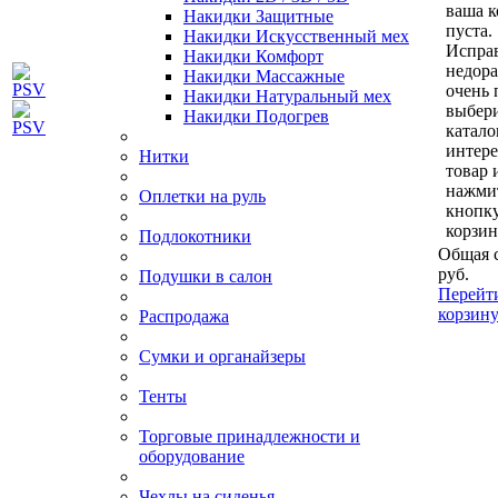
ваша к
Накидки Защитные
пуста.
Накидки Искусственный мех
Исправ
Накидки Комфорт
недор
Накидки Массажные
очень 
Накидки Натуральный мех
выбери
Накидки Подогрев
катало
интер
Нитки
товар 
нажми
Оплетки на руль
кнопк
корзин
Подлокотники
Общая 
руб.
Подушки в салон
Перейт
корзин
Распродажа
Сумки и органайзеры
Тенты
Торговые принадлежности и
оборудование
Чехлы на сиденья