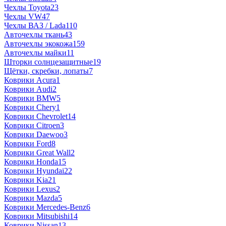
Чехлы Toyota
23
Чехлы VW
47
Чехлы ВАЗ / Lada
110
Авточехлы ткань
43
Авточехлы экокожа
159
Авточехлы майки
11
Шторки солнцезащитные
19
Щётки, скребки, лопаты
7
Коврики Acura
1
Коврики Audi
2
Коврики BMW
5
Коврики Chery
1
Коврики Chevrolet
14
Коврики Citroen
3
Коврики Daewoo
3
Коврики Ford
8
Коврики Great Wall
2
Коврики Honda
15
Коврики Hyundai
22
Коврики Kia
21
Коврики Lexus
2
Коврики Mazda
5
Коврики Mercedes-Benz
6
Коврики Mitsubishi
14
Коврики Nissan
13