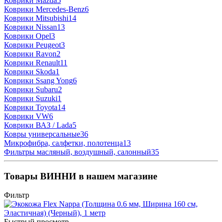
Коврики Mazda
5
Коврики Mercedes-Benz
6
Коврики Mitsubishi
14
Коврики Nissan
13
Коврики Opel
3
Коврики Peugeot
3
Коврики Ravon
2
Коврики Renault
11
Коврики Skoda
1
Коврики Ssang Yong
6
Коврики Subaru
2
Коврики Suzuki
1
Коврики Toyota
14
Коврики VW
6
Коврики ВАЗ / Lada
5
Ковры универсальные
36
Микрофибра, салфетки, полотенца
13
Фильтры масляный, воздушный, салонный
35
Товары ВИННИ в нашем магазине
Фильтр
Быстрый просмотр