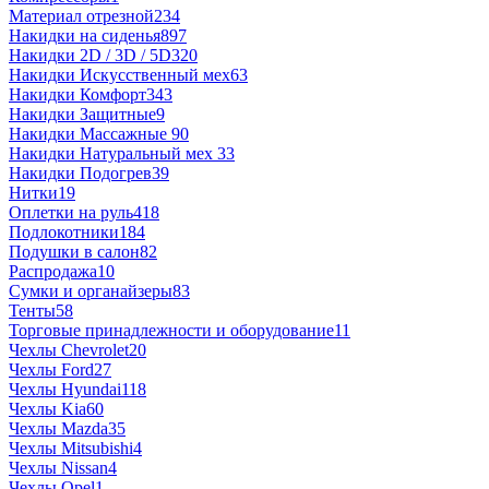
Материал отрезной
234
Накидки на сиденья
897
Накидки 2D / 3D / 5D
320
Накидки Искусственный мех
63
Накидки Комфорт
343
Накидки Защитные
9
Накидки Массажные
90
Накидки Натуральный мех
33
Накидки Подогрев
39
Нитки
19
Оплетки на руль
418
Подлокотники
184
Подушки в салон
82
Распродажа
10
Сумки и органайзеры
83
Тенты
58
Торговые принадлежности и оборудование
11
Чехлы Chevrolet
20
Чехлы Ford
27
Чехлы Hyundai
118
Чехлы Kia
60
Чехлы Mazda
35
Чехлы Mitsubishi
4
Чехлы Nissan
4
Чехлы Opel
1