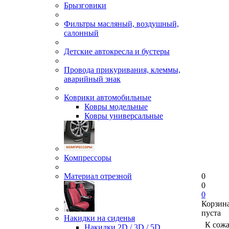
Брызговики
Фильтры масляный, воздушный,
салонный
Детские автокресла и бустеры
Провода прикуривания, клеммы,
аварийный знак
Коврики автомобильные
Ковры модельные
Ковры универсальные
Компрессоры
Материал отрезной
0
0
0
Корзин
пуста
Накидки на сиденья
К сож
Накидки 2D / 3D / 5D