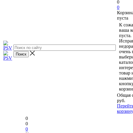
0
0
Корзин
пуста
К сож
ваша к
пуста.
Исправ
недор
очень 
выбери
катало
интер
товар 
нажми
кнопк
корзин
Общая 
руб.
Перейт
корзин
0
0
0