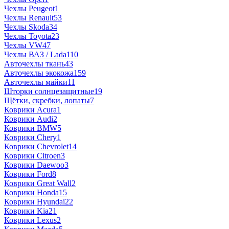
Чехлы Peugeot
1
Чехлы Renault
53
Чехлы Skoda
34
Чехлы Toyota
23
Чехлы VW
47
Чехлы ВАЗ / Lada
110
Авточехлы ткань
43
Авточехлы экокожа
159
Авточехлы майки
11
Шторки солнцезащитные
19
Щётки, скребки, лопаты
7
Коврики Acura
1
Коврики Audi
2
Коврики BMW
5
Коврики Chery
1
Коврики Chevrolet
14
Коврики Citroen
3
Коврики Daewoo
3
Коврики Ford
8
Коврики Great Wall
2
Коврики Honda
15
Коврики Hyundai
22
Коврики Kia
21
Коврики Lexus
2