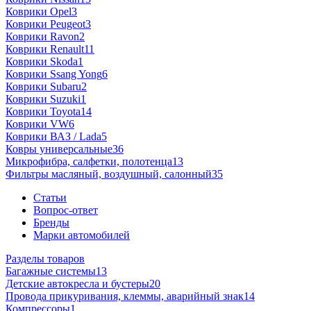
Коврики Opel
3
Коврики Peugeot
3
Коврики Ravon
2
Коврики Renault
11
Коврики Skoda
1
Коврики Ssang Yong
6
Коврики Subaru
2
Коврики Suzuki
1
Коврики Toyota
14
Коврики VW
6
Коврики ВАЗ / Lada
5
Ковры универсальные
36
Микрофибра, салфетки, полотенца
13
Фильтры масляный, воздушный, салонный
35
Статьи
Вопрос-ответ
Бренды
Марки автомобилей
Разделы товаров
Багажные системы
13
Детские автокресла и бустеры
20
Провода прикуривания, клеммы, аварийный знак
14
Компрессоры
1