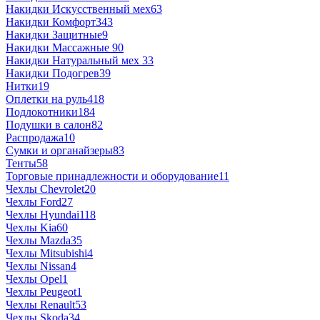
Накидки Искусственный мех
63
Накидки Комфорт
343
Накидки Защитные
9
Накидки Массажные
90
Накидки Натуральный мех
33
Накидки Подогрев
39
Нитки
19
Оплетки на руль
418
Подлокотники
184
Подушки в салон
82
Распродажа
10
Сумки и органайзеры
83
Тенты
58
Торговые принадлежности и оборудование
11
Чехлы Chevrolet
20
Чехлы Ford
27
Чехлы Hyundai
118
Чехлы Kia
60
Чехлы Mazda
35
Чехлы Mitsubishi
4
Чехлы Nissan
4
Чехлы Opel
1
Чехлы Peugeot
1
Чехлы Renault
53
Чехлы Skoda
34