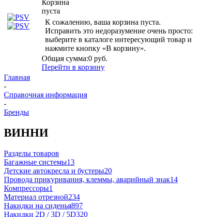
Корзина
пуста
К сожалению, ваша корзина пуста.
Исправить это недоразумение очень просто:
выберите в каталоге интересующий товар и
нажмите кнопку «В корзину».
Общая сумма:
0 руб.
Перейти в корзину
Главная
-
Справочная информация
-
Бренды
ВИННИ
Разделы товаров
Багажные системы
13
Детские автокресла и бустеры
20
Провода прикуривания, клеммы, аварийный знак
14
Компрессоры
1
Материал отрезной
234
Накидки на сиденья
897
Накидки 2D / 3D / 5D
320