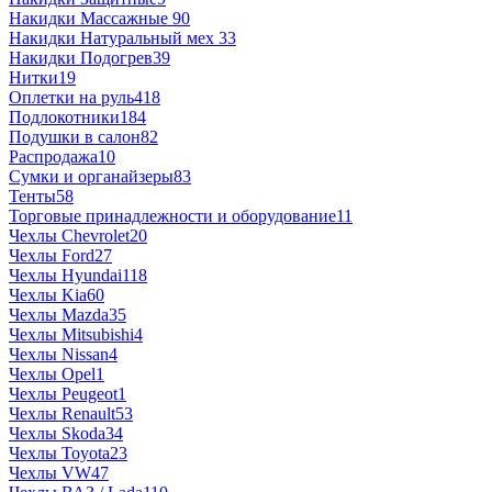
Накидки Массажные
90
Накидки Натуральный мех
33
Накидки Подогрев
39
Нитки
19
Оплетки на руль
418
Подлокотники
184
Подушки в салон
82
Распродажа
10
Сумки и органайзеры
83
Тенты
58
Торговые принадлежности и оборудование
11
Чехлы Chevrolet
20
Чехлы Ford
27
Чехлы Hyundai
118
Чехлы Kia
60
Чехлы Mazda
35
Чехлы Mitsubishi
4
Чехлы Nissan
4
Чехлы Opel
1
Чехлы Peugeot
1
Чехлы Renault
53
Чехлы Skoda
34
Чехлы Toyota
23
Чехлы VW
47