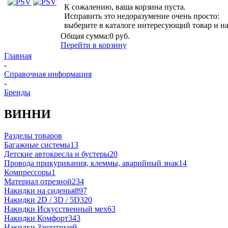
К сожалению, ваша корзина пуста.
Исправить это недоразумение очень просто:
выберите в каталоге интересующий товар и н
Общая сумма:
0 руб.
Перейти в корзину
Главная
-
Справочная информация
-
Бренды
ВИННИ
Разделы товаров
Багажные системы
13
Детские автокресла и бустеры
20
Провода прикуривания, клеммы, аварийный знак
14
Компрессоры
1
Материал отрезной
234
Накидки на сиденья
897
Накидки 2D / 3D / 5D
320
Накидки Искусственный мех
63
Накидки Комфорт
343
Накидки Защитные
9