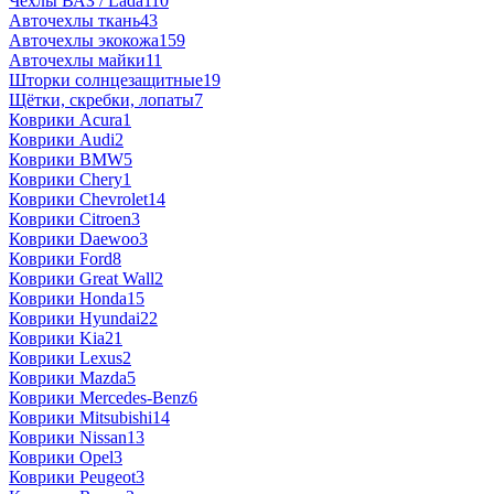
Чехлы ВАЗ / Lada
110
Авточехлы ткань
43
Авточехлы экокожа
159
Авточехлы майки
11
Шторки солнцезащитные
19
Щётки, скребки, лопаты
7
Коврики Acura
1
Коврики Audi
2
Коврики BMW
5
Коврики Chery
1
Коврики Chevrolet
14
Коврики Citroen
3
Коврики Daewoo
3
Коврики Ford
8
Коврики Great Wall
2
Коврики Honda
15
Коврики Hyundai
22
Коврики Kia
21
Коврики Lexus
2
Коврики Mazda
5
Коврики Mercedes-Benz
6
Коврики Mitsubishi
14
Коврики Nissan
13
Коврики Opel
3
Коврики Peugeot
3