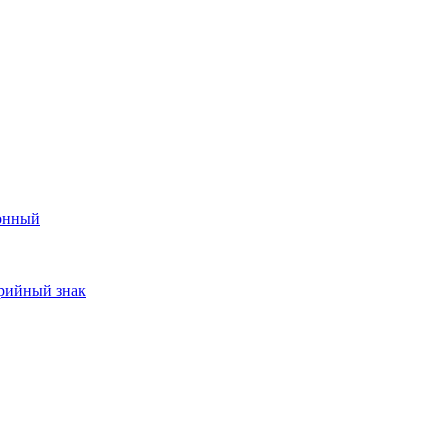
онный
арийный знак