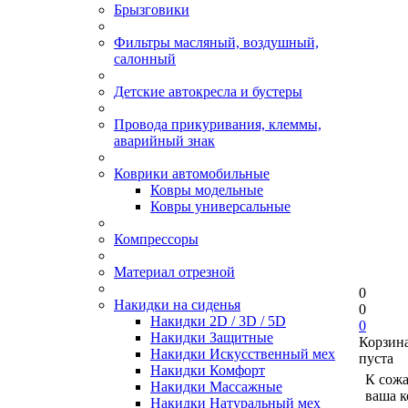
Брызговики
Фильтры масляный, воздушный,
салонный
Детские автокресла и бустеры
Провода прикуривания, клеммы,
аварийный знак
Коврики автомобильные
Ковры модельные
Ковры универсальные
Компрессоры
Материал отрезной
0
Накидки на сиденья
0
Накидки 2D / 3D / 5D
0
Накидки Защитные
Корзин
Накидки Искусственный мех
пуста
Накидки Комфорт
К сож
Накидки Массажные
ваша к
Накидки Натуральный мех