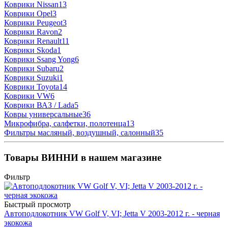
Коврики Nissan
13
Коврики Opel
3
Коврики Peugeot
3
Коврики Ravon
2
Коврики Renault
11
Коврики Skoda
1
Коврики Ssang Yong
6
Коврики Subaru
2
Коврики Suzuki
1
Коврики Toyota
14
Коврики VW
6
Коврики ВАЗ / Lada
5
Ковры универсальные
36
Микрофибра, салфетки, полотенца
13
Фильтры масляный, воздушный, салонный
35
Товары ВИННИ в нашем магазине
Фильтр
Быстрый просмотр
Автоподлокотник VW Golf V, VI; Jetta V 2003-2012 г. - черная
экокожа