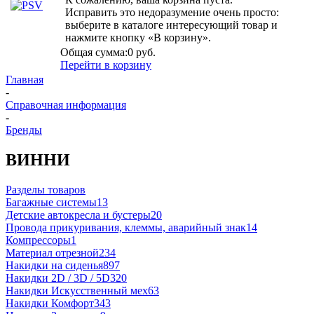
Исправить это недоразумение очень просто:
выберите в каталоге интересующий товар и
нажмите кнопку «В корзину».
Общая сумма:
0 руб.
Перейти в корзину
Главная
-
Справочная информация
-
Бренды
ВИННИ
Разделы товаров
Багажные системы
13
Детские автокресла и бустеры
20
Провода прикуривания, клеммы, аварийный знак
14
Компрессоры
1
Материал отрезной
234
Накидки на сиденья
897
Накидки 2D / 3D / 5D
320
Накидки Искусственный мех
63
Накидки Комфорт
343