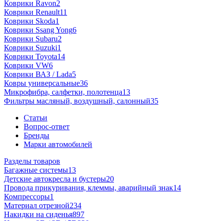
Коврики Ravon
2
Коврики Renault
11
Коврики Skoda
1
Коврики Ssang Yong
6
Коврики Subaru
2
Коврики Suzuki
1
Коврики Toyota
14
Коврики VW
6
Коврики ВАЗ / Lada
5
Ковры универсальные
36
Микрофибра, салфетки, полотенца
13
Фильтры масляный, воздушный, салонный
35
Статьи
Вопрос-ответ
Бренды
Марки автомобилей
Разделы товаров
Багажные системы
13
Детские автокресла и бустеры
20
Провода прикуривания, клеммы, аварийный знак
14
Компрессоры
1
Материал отрезной
234
Накидки на сиденья
897