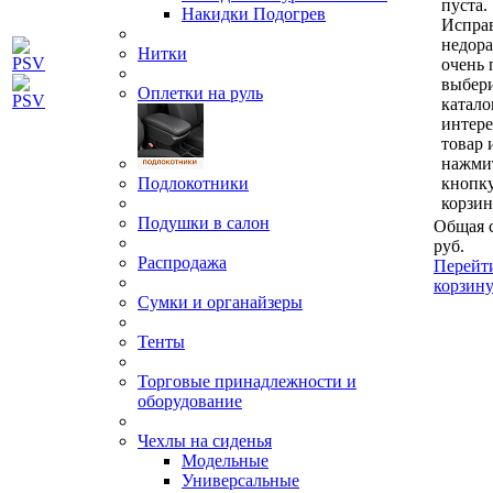
пуста.
Накидки Подогрев
Исправ
недор
Нитки
очень 
выбери
Оплетки на руль
катало
интер
товар 
нажми
Подлокотники
кнопк
корзин
Подушки в салон
Общая 
руб.
Распродажа
Перейт
корзин
Сумки и органайзеры
Тенты
Торговые принадлежности и
оборудование
Чехлы на сиденья
Модельные
Универсальные