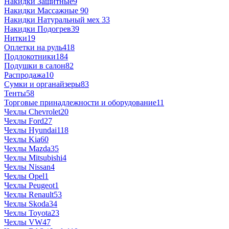
Накидки Защитные
9
Накидки Массажные
90
Накидки Натуральный мех
33
Накидки Подогрев
39
Нитки
19
Оплетки на руль
418
Подлокотники
184
Подушки в салон
82
Распродажа
10
Сумки и органайзеры
83
Тенты
58
Торговые принадлежности и оборудование
11
Чехлы Chevrolet
20
Чехлы Ford
27
Чехлы Hyundai
118
Чехлы Kia
60
Чехлы Mazda
35
Чехлы Mitsubishi
4
Чехлы Nissan
4
Чехлы Opel
1
Чехлы Peugeot
1
Чехлы Renault
53
Чехлы Skoda
34
Чехлы Toyota
23
Чехлы VW
47