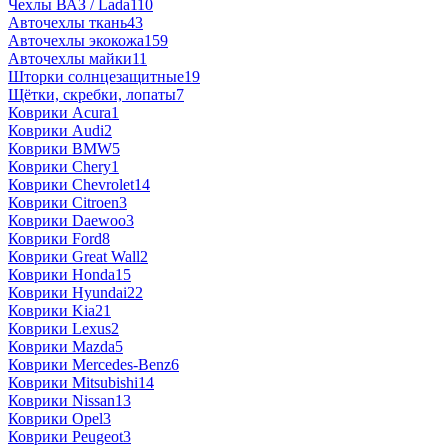
Чехлы ВАЗ / Lada
110
Авточехлы ткань
43
Авточехлы экокожа
159
Авточехлы майки
11
Шторки солнцезащитные
19
Щётки, скребки, лопаты
7
Коврики Acura
1
Коврики Audi
2
Коврики BMW
5
Коврики Chery
1
Коврики Chevrolet
14
Коврики Citroen
3
Коврики Daewoo
3
Коврики Ford
8
Коврики Great Wall
2
Коврики Honda
15
Коврики Hyundai
22
Коврики Kia
21
Коврики Lexus
2
Коврики Mazda
5
Коврики Mercedes-Benz
6
Коврики Mitsubishi
14
Коврики Nissan
13
Коврики Opel
3
Коврики Peugeot
3