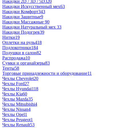
Накидки 2D / 3D / 5D
320
Накидки Искусственный мех
63
Накидки Комфорт
343
Накидки Защитные
9
Накидки Массажные
90
Накидки Натуральный мех
33
Накидки Подогрев
39
Нитки
19
Оплетки на руль
418
Подлокотники
184
Подушки в салон
82
Распродажа
10
Сумки и органайзеры
83
Тенты
58
Торговые принадлежности и оборудование
11
Чехлы Chevrolet
20
Чехлы Ford
27
Чехлы Hyundai
118
Чехлы Kia
60
Чехлы Mazda
35
Чехлы Mitsubishi
4
Чехлы Nissan
4
Чехлы Opel
1
Чехлы Peugeot
1
Чехлы Renault
53