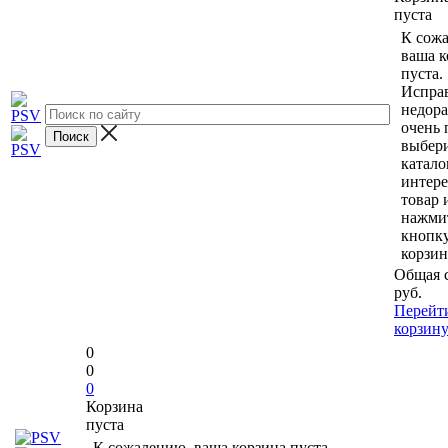
пуста
К сож
ваша к
пуста.
Исправ
недор
очень 
выбери
катало
интер
товар 
нажми
кнопк
корзин
Общая 
руб.
Перейт
корзин
0
0
0
Корзина
пуста
К сожалению, ваша корзина пуста.