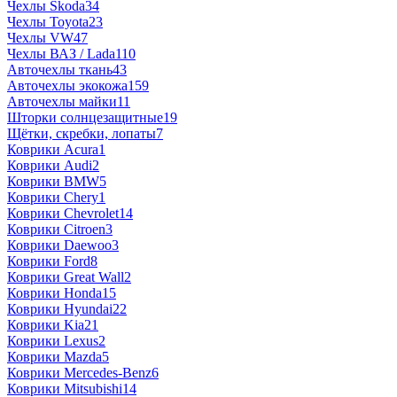
Чехлы Skoda
34
Чехлы Toyota
23
Чехлы VW
47
Чехлы ВАЗ / Lada
110
Авточехлы ткань
43
Авточехлы экокожа
159
Авточехлы майки
11
Шторки солнцезащитные
19
Щётки, скребки, лопаты
7
Коврики Acura
1
Коврики Audi
2
Коврики BMW
5
Коврики Chery
1
Коврики Chevrolet
14
Коврики Citroen
3
Коврики Daewoo
3
Коврики Ford
8
Коврики Great Wall
2
Коврики Honda
15
Коврики Hyundai
22
Коврики Kia
21
Коврики Lexus
2
Коврики Mazda
5
Коврики Mercedes-Benz
6
Коврики Mitsubishi
14