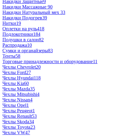
Накидки Защитные
9
Накидки Массажные
90
Накидки Натуральный мех
33
Накидки Подогрев
39
Нитки
19
Оплетки на руль
418
Подлокотники
184
Подушки в салон
82
Распродажа
10
Сумки и органайзеры
83
Тенты
58
Торговые принадлежности и оборудование
11
Чехлы Chevrolet
20
Чехлы Ford
27
Чехлы Hyundai
118
Чехлы Kia
60
Чехлы Mazda
35
Чехлы Mitsubishi
4
Чехлы Nissan
4
Чехлы Opel
1
Чехлы Peugeot
1
Чехлы Renault
53
Чехлы Skoda
34
Чехлы Toyota
23
Чехлы VW
47