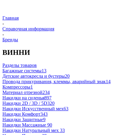
Главная
-
Справочная информация
-
Бренды
ВИННИ
Разделы товаров
Багажные системы
13
Детские автокресла и бустеры
20
Провода прикуривания, клеммы, аварийный знак
14
Компрессоры
1
Материал отрезной
234
Накидки на сиденья
897
Накидки 2D / 3D / 5D
320
Накидки Искусственный мех
63
Накидки Комфорт
343
Накидки Защитные
9
Накидки Массажные
90
Накидки Натуральный мех
33