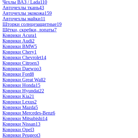
Чехлы ВАЗ / Lada
110
Авточехлы ткань
43
Авточехлы экокожа
159
Авточехлы майки
11
Шторки солнцезащитные
19
Щётки, скребки, лопаты
7
Коврики Acura
1
Коврики Audi
2
Коврики BMW
5
Коврики Chery
1
Коврики Chevrolet
14
Коврики Citroen
3
Коврики Daewoo
3
Коврики Ford
8
Коврики Great Wall
2
Коврики Honda
15
Коврики Hyundai
22
Коврики Kia
21
Коврики Lexus
2
Коврики Mazda
5
Коврики Mercedes-Benz
6
Коврики Mitsubishi
14
Коврики Nissan
13
Коврики Opel
3
Коврики Peugeot
3