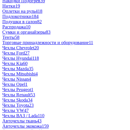
Накидки Подогрев
39
Нитки
19
Оплетки на руль
418
Подлокотники
184
Подушки в салон
82
Распродажа
10
Сумки и органайзеры
83
Тенты
58
Торговые принадлежности и оборудование
11
Чехлы Chevrolet
20
Чехлы Ford
27
Чехлы Hyundai
118
Чехлы Kia
60
Чехлы Mazda
35
Чехлы Mitsubishi
4
Чехлы Nissan
4
Чехлы Opel
1
Чехлы Peugeot
1
Чехлы Renault
53
Чехлы Skoda
34
Чехлы Toyota
23
Чехлы VW
47
Чехлы ВАЗ / Lada
110
Авточехлы ткань
43
Авточехлы экокожа
159