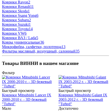
Коврики Ravon
2
Коврики Renault
11
Коврики Skoda
1
Коврики Ssang Yong
6
Коврики Subaru
2
Коврики Suzuki
1
Коврики Toyota
14
Коврики VW
6
Коврики ВАЗ / Lada
5
Ковры универсальные
36
Микрофибра, салфетки, полотенца
13
Фильтры масляный, воздушный, салонный
35
Товары ВИННИ в нашем магазине
Фильтр
Быстрый просмотр
Быстрый просмотр
Коврики Mitsubishi Lancer IX
Коврики Mitsubishi Galant IX
2000-2010 г. - 3D бежевый
2003-2012 г. - 3D бежевый
"Tufted"
"Tufted"
Мало
Достаточно