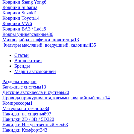
Коврики Ssang Yong
6
Коврики Subaru
2
Коврики Suzuki
1
Коврики Toyota
14
Коврики VW
6
Коврики ВАЗ / Lada
5
Ковры универсальные
36
Микрофибра, салфетки, полотенца
13
Фильтры масляный, воздушный, салонный
35
Статьи
Вопрос-ответ
Бренды
Марки автомобилей
Разделы товаров
Багажные системы
13
Детские автокресла и бустеры
20
Провода прикуривания, клеммы, аварийный знак
14
Компрессоры
1
Материал отрезной
234
Накидки на сиденья
897
Накидки 2D / 3D / 5D
320
Накидки Искусственный мех
63
Накидки Комфорт
343