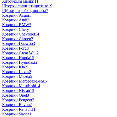
Авточехлы майки
11
Шторки солнцезащитные
19
Щётки, скребки, лопаты
7
Коврики Acura
1
Коврики Audi
2
Коврики BMW
5
Коврики Chery
1
Коврики Chevrolet
14
Коврики Citroen
3
Коврики Daewoo
3
Коврики Ford
8
Коврики Great Wall
2
Коврики Honda
15
Коврики Hyundai
22
Коврики Kia
21
Коврики Lexus
2
Коврики Mazda
5
Коврики Mercedes-Benz
6
Коврики Mitsubishi
14
Коврики Nissan
13
Коврики Opel
3
Коврики Peugeot
3
Коврики Ravon
2
Коврики Renault
11
Коврики Skoda
1